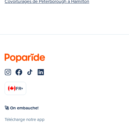
Covoiturages de Peterborough à Hamilton
FR
▾
🚀 On embauche!
Télécharge notre app