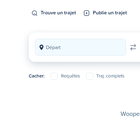
Trouve un trajet
Publie un trajet
Cacher:
Requêtes
Traj. complets
Woopela