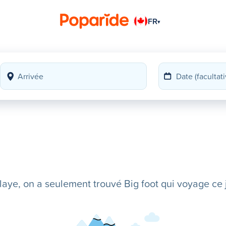
FR
▾
ye, on a seulement trouvé Big foot qui voyage ce j