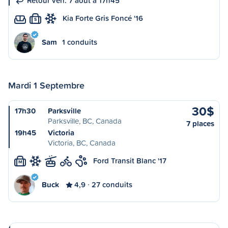
Retour ven. 7 août à 17h45
Kia Forte Gris Foncé '16
S
Sam
1 conduits
Mardi 1 Septembre
30$
17h30
Parksville
Parksville, BC, Canada
7 places
19h45
Victoria
Victoria, BC, Canada
Ford Transit Blanc '17
M
Buck
4,9
27 conduits