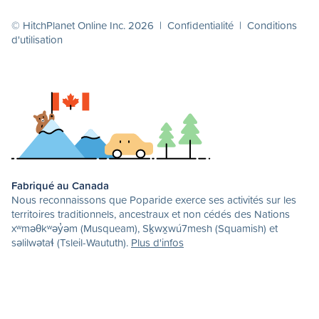
© HitchPlanet Online Inc. 2026 |
Confidentialité
|
Conditions
d'utilisation
Fabriqué au Canada
Nous reconnaissons que Poparide exerce ses activités sur les
territoires traditionnels, ancestraux et non cédés des Nations
xʷməθkʷəy̓əm (Musqueam), Sḵwx̱wú7mesh (Squamish) et
səlilwətaɬ (Tsleil-Waututh).
Plus d'infos