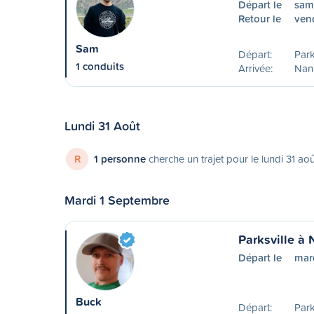
Départ le
sam
Retour le
ven
Sam
Départ:
Park
1 conduits
Arrivée:
Nan
Lundi 31 Août
R
1 personne
cherche un trajet pour le lundi 31 ao
Mardi 1 Septembre
Parksville à
Départ le
mar
Buck
Départ:
Park