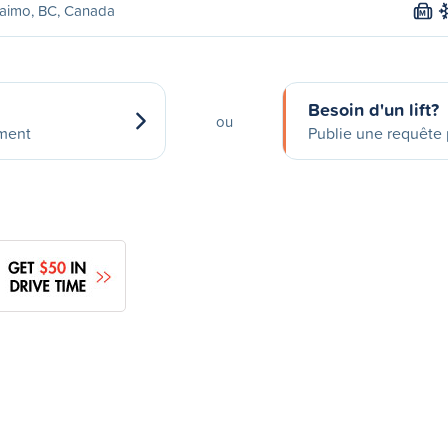
aimo, BC, Canada
M
Besoin d'un lift?
ou
ement
Publie une requête p