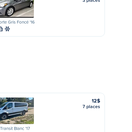
3 places
orte Gris Foncé '16
S
12$
7 places
Transit Blanc '17