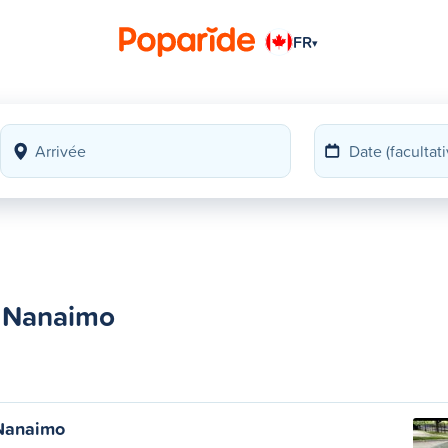
FR
▾
à Nanaimo
 Nanaimo