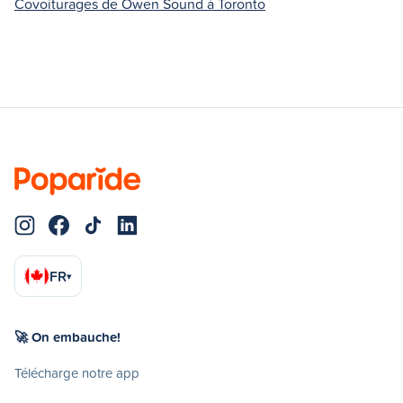
Covoiturages de Owen Sound à Toronto
FR
▾
🚀 On embauche!
Télécharge notre app