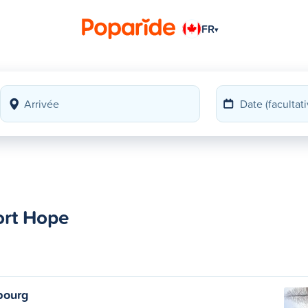
FR
▾
ort Hope
bourg