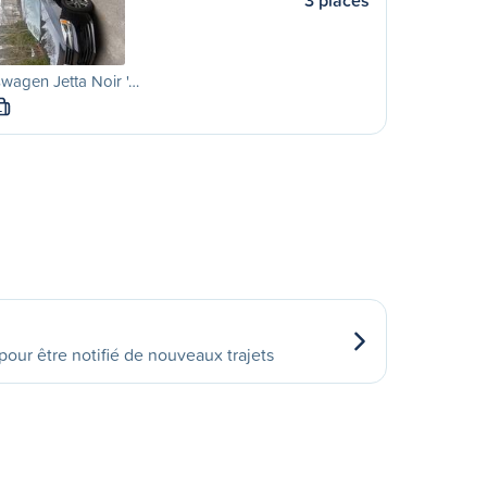
3 places
wagen Jetta Noir '…
L
our être notifié de nouveaux trajets