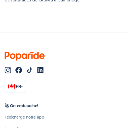
FR
▾
🚀 On embauche!
Télécharge notre app