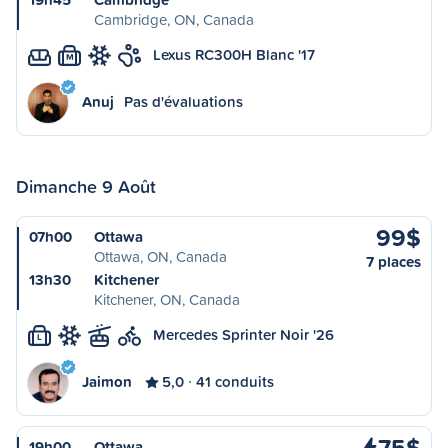
Cambridge, ON, Canada
Lexus RC300H Blanc '17
M
Anuj
Pas d'évaluations
Dimanche 9 Août
99$
07h00
Ottawa
Ottawa, ON, Canada
7 places
13h30
Kitchener
Kitchener, ON, Canada
Mercedes Sprinter Noir '26
L
Jaimon
5,0
41 conduits
75$
19h00
Ottawa