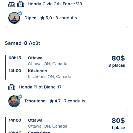
Honda Civic Gris Foncé '23
S
Dipen
5,0
3 conduits
Samedi 8 Août
80$
08h15
Ottawa
Ottawa, ON, Canada
3 places
14h00
Kitchener
Kitchener, ON, Canada
Honda Pilot Blanc '17
S
Tchouteng
4,7
7 conduits
80$
14h00
Ottawa
Ottawa, ON, Canada
1 place
19h45
Cambridge