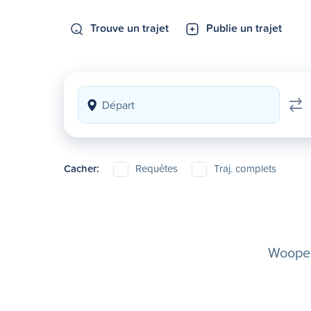
Trouve un trajet
Publie un trajet
Cacher:
Requêtes
Traj. complets
Woopela