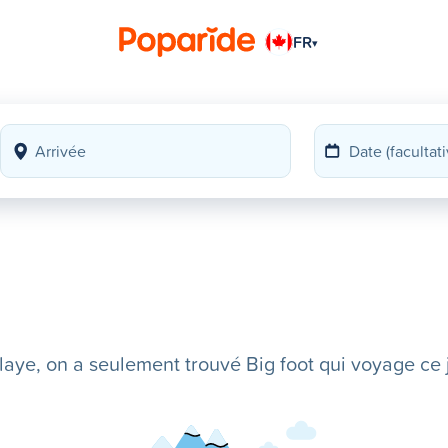
FR
▾
ye, on a seulement trouvé Big foot qui voyage ce j