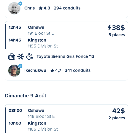
Chris
4,8
294 conduits
38$
12h45
Oshawa
191 Bloor St E
5 places
14h45
Kingston
1195 Division St
Toyota Sienna Gris Foncé '13
M
Ikechukwu
4,7
341 conduits
Dimanche 9 Août
42$
08h00
Oshawa
146 Bloor St E
2 places
10h00
Kingston
1165 Division St