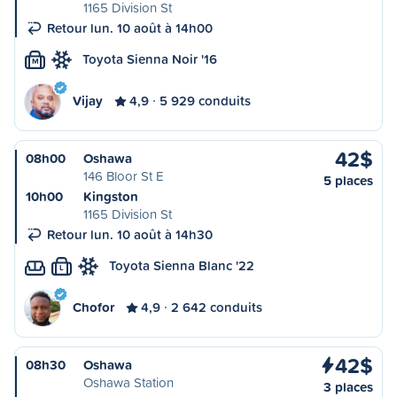
1165 Division St
Retour lun. 10 août à 14h00
Toyota Sienna Noir '16
M
Vijay
4,9
5 929 conduits
42$
08h00
Oshawa
146 Bloor St E
5 places
10h00
Kingston
1165 Division St
Retour lun. 10 août à 14h30
Toyota Sienna Blanc '22
L
Chofor
4,9
2 642 conduits
42$
08h30
Oshawa
Oshawa Station
3 places