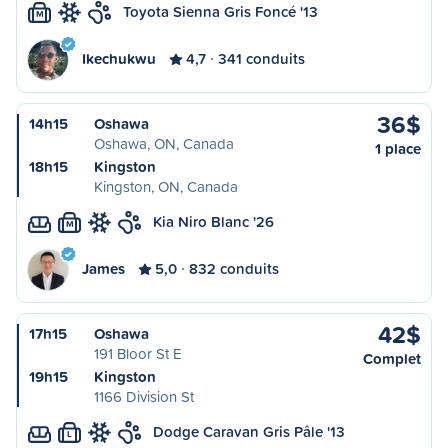
Toyota Sienna Gris Foncé '13
M
Ikechukwu
4,7
341 conduits
36$
14h15
Oshawa
Oshawa, ON, Canada
1 place
18h15
Kingston
Kingston, ON, Canada
Kia Niro Blanc '26
M
James
5,0
832 conduits
42$
17h15
Oshawa
191 Bloor St E
Complet
19h15
Kingston
1166 Division St
Dodge Caravan Gris Pâle '13
L