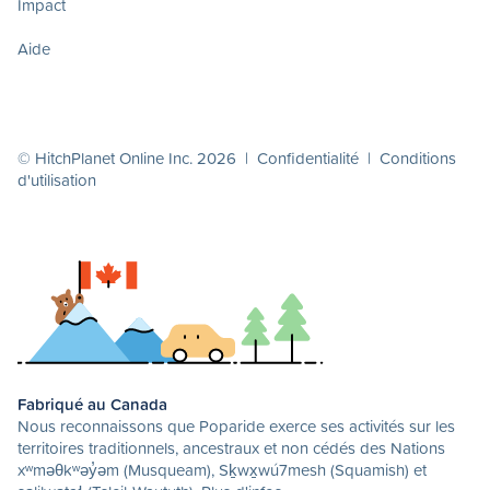
Impact
Aide
© HitchPlanet Online Inc. 2026 |
Confidentialité
|
Conditions
d'utilisation
Fabriqué au Canada
Nous reconnaissons que Poparide exerce ses activités sur les
territoires traditionnels, ancestraux et non cédés des Nations
xʷməθkʷəy̓əm (Musqueam), Sḵwx̱wú7mesh (Squamish) et