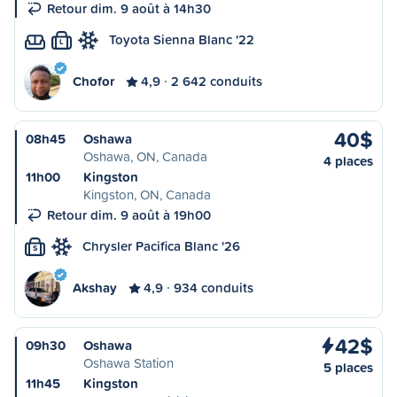
Retour dim. 9 août à 14h30
Toyota Sienna Blanc '22
L
Chofor
4,9
2 642 conduits
40$
08h45
Oshawa
Oshawa, ON, Canada
4 places
11h00
Kingston
Kingston, ON, Canada
Retour dim. 9 août à 19h00
Chrysler Pacifica Blanc '26
S
Akshay
4,9
934 conduits
42$
09h30
Oshawa
Oshawa Station
5 places
11h45
Kingston