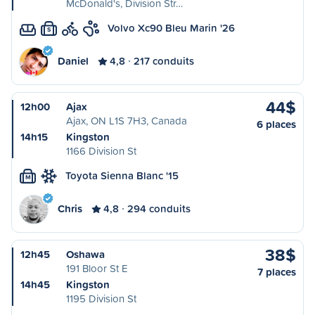
McDonald's, Division Str…
Volvo Xc90 Bleu Marin '26
S
Daniel
4,8
217 conduits
44$
12h00
Ajax
Ajax, ON L1S 7H3, Canada
6 places
14h15
Kingston
1166 Division St
Toyota Sienna Blanc '15
M
Chris
4,8
294 conduits
38$
12h45
Oshawa
191 Bloor St E
7 places
14h45
Kingston
1195 Division St