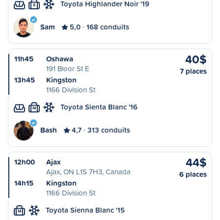
Toyota Highlander Noir '19
S
Sam
5,0
168 conduits
40$
11h45
Oshawa
191 Bloor St E
7 places
13h45
Kingston
1166 Division St
Toyota Sienta Blanc '16
M
Bash
4,7
313 conduits
44$
12h00
Ajax
Ajax, ON L1S 7H3, Canada
6 places
14h15
Kingston
1166 Division St
Toyota Sienna Blanc '15
M