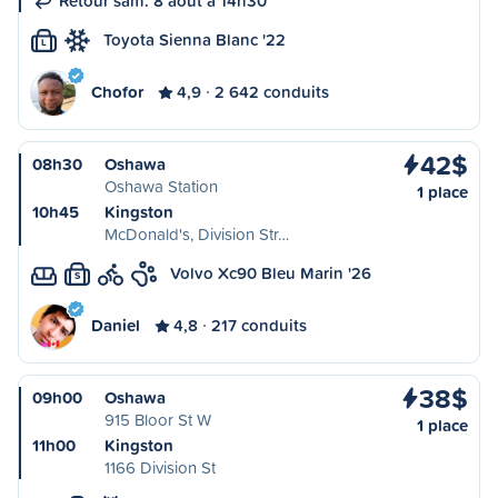
Retour sam. 8 août à 14h30
Toyota Sienna Blanc '22
L
Chofor
4,9
2 642 conduits
42$
08h30
Oshawa
Oshawa Station
1 place
10h45
Kingston
McDonald's, Division Str…
Volvo Xc90 Bleu Marin '26
S
Daniel
4,8
217 conduits
38$
09h00
Oshawa
915 Bloor St W
1 place
11h00
Kingston
1166 Division St