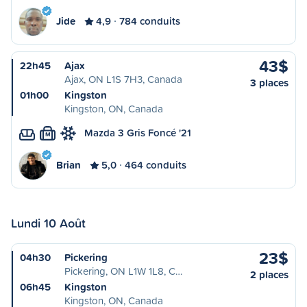
Jide
4,9
784 conduits
43$
22h45
Ajax
Ajax, ON L1S 7H3, Canada
3 places
01h00
Kingston
Kingston, ON, Canada
Mazda 3 Gris Foncé '21
M
Brian
5,0
464 conduits
Lundi 10 Août
23$
04h30
Pickering
Pickering, ON L1W 1L8, C…
2 places
06h45
Kingston
Kingston, ON, Canada