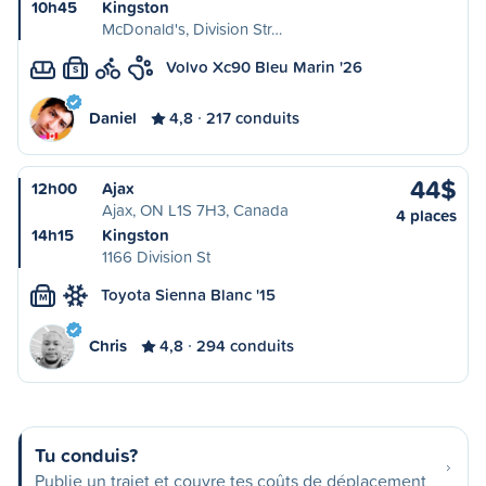
10h45
Kingston
McDonald's, Division Str…
Volvo Xc90 Bleu Marin '26
S
Daniel
4,8
217 conduits
44$
12h00
Ajax
Ajax, ON L1S 7H3, Canada
4 places
14h15
Kingston
1166 Division St
Toyota Sienna Blanc '15
M
Chris
4,8
294 conduits
Tu conduis?
Publie un trajet et couvre tes coûts de déplacement