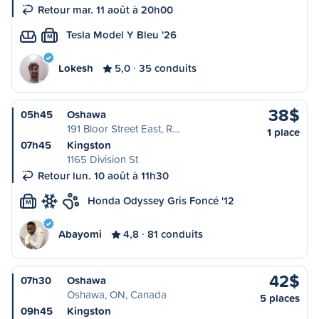
Retour mar. 11 août à 20h00
Tesla Model Y Bleu '26
M
Lokesh
5,0
35 conduits
38$
05h45
Oshawa
191 Bloor Street East, R…
1 place
07h45
Kingston
1165 Division St
Retour lun. 10 août à 11h30
Honda Odyssey Gris Foncé '12
M
Abayomi
4,8
81 conduits
42$
07h30
Oshawa
Oshawa, ON, Canada
5 places
09h45
Kingston