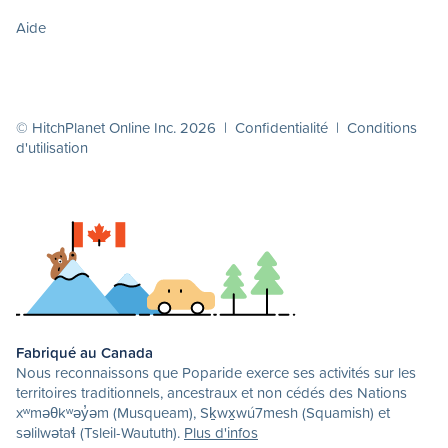
Aide
© HitchPlanet Online Inc. 2026 |
Confidentialité
|
Conditions
d'utilisation
Fabriqué au Canada
Nous reconnaissons que Poparide exerce ses activités sur les
territoires traditionnels, ancestraux et non cédés des Nations
xʷməθkʷəy̓əm (Musqueam), Sḵwx̱wú7mesh (Squamish) et
səlilwətaɬ (Tsleil-Waututh).
Plus d'infos