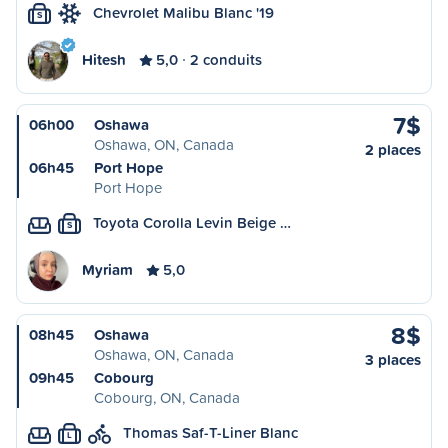
Chevrolet Malibu Blanc '19
S
Hitesh
5,0
2 conduits
7$
06h00
Oshawa
Oshawa, ON, Canada
2 places
06h45
Port Hope
Port Hope
Toyota Corolla Levin Beige …
S
Myriam
5,0
8$
08h45
Oshawa
Oshawa, ON, Canada
3 places
09h45
Cobourg
Cobourg, ON, Canada
Thomas Saf-T-Liner Blanc
L