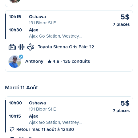
5$
10h15
Oshawa
191 Bloor St E
7 places
10h30
Ajax
Ajax Go Station, Westney…
Toyota Sienna Gris Pâle '12
M
Anthony
4,8
135 conduits
Mardi 11 Août
5$
10h00
Oshawa
191 Bloor St E
7 places
10h15
Ajax
Ajax Go Station, Westney…
Retour mar. 11 août à 12h30