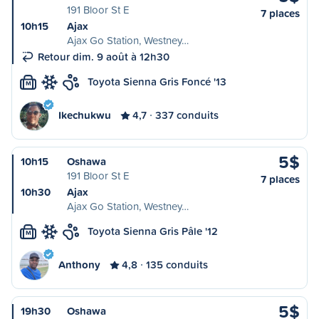
191 Bloor St E
7 places
10h15
Ajax
Ajax Go Station, Westney…
Retour dim. 9 août à 12h30
Toyota Sienna Gris Foncé '13
M
Ikechukwu
4,7
337 conduits
5$
10h15
Oshawa
191 Bloor St E
7 places
10h30
Ajax
Ajax Go Station, Westney…
Toyota Sienna Gris Pâle '12
M
Anthony
4,8
135 conduits
5$
19h30
Oshawa