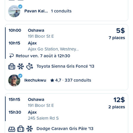
Pavan Kal…
1 conduits
5$
10h00
Oshawa
191 Bloor St E
7 places
10h15
Ajax
Ajax Go Station, Westney…
Retour ven. 7 août à 12h30
Toyota Sienna Gris Foncé '13
M
Ikechukwu
4,7
337 conduits
12$
15h15
Oshawa
191 Bloor St E
2 places
15h30
Ajax
245 Salem Rd S
Dodge Caravan Gris Pâle '13
L