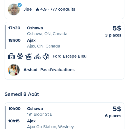
Jide
4,9
777 conduits
5$
17h30
Oshawa
Oshawa, ON, Canada
3 places
18h00
Ajax
Ajax, ON, Canada
Ford Escape Bleu
L
Arshad
Pas d'évaluations
Samedi 8 Août
5$
10h00
Oshawa
191 Bloor St E
6 places
10h15
Ajax
Ajax Go Station, Westney…