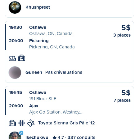
Khushpreet
5$
19h30
Oshawa
Oshawa, ON, Canada
3 places
20h00
Pickering
Pickering, ON, Canada
M
Gurleen
Pas d'évaluations
5$
19h45
Oshawa
191 Bloor St E
7 places
20h00
Ajax
Ajax Go Station, Westney…
Toyota Sienna Gris Pâle '12
M
Ikechukwu
4,7
337 conduits