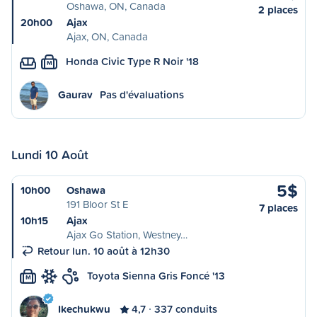
Oshawa, ON, Canada
2 places
20h00
Ajax
Ajax, ON, Canada
Honda Civic Type R Noir '18
M
Gaurav
Pas d'évaluations
Lundi 10 Août
5$
10h00
Oshawa
191 Bloor St E
7 places
10h15
Ajax
Ajax Go Station, Westney…
Retour lun. 10 août à 12h30
Toyota Sienna Gris Foncé '13
M
Ikechukwu
4,7
337 conduits