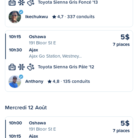
Toyota Sienna Gris Foncé '13
M
Ikechukwu
4,7
337 conduits
5$
10h15
Oshawa
191 Bloor St E
7 places
10h30
Ajax
Ajax Go Station, Westney…
Toyota Sienna Gris Pâle '12
M
Anthony
4,8
135 conduits
Mercredi 12 Août
5$
10h00
Oshawa
191 Bloor St E
7 places
10h15
Ajax