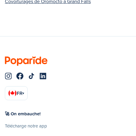
Covoiturages de Oromocto à Grand Falls
FR
▾
🚀 On embauche!
Télécharge notre app