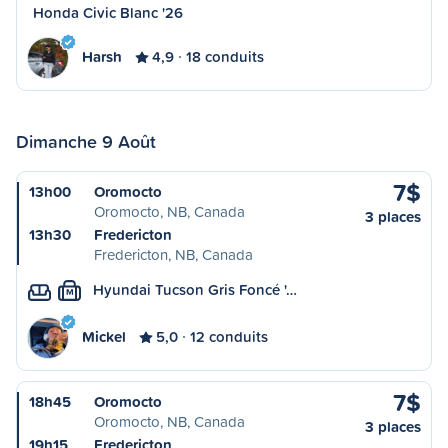
Honda Civic Blanc '26
Harsh
4,9
18 conduits
Dimanche 9 Août
7$
13h00
Oromocto
Oromocto, NB, Canada
3 places
13h30
Fredericton
Fredericton, NB, Canada
Hyundai Tucson Gris Foncé '…
M
Mickel
5,0
12 conduits
7$
18h45
Oromocto
Oromocto, NB, Canada
3 places
19h15
Fredericton