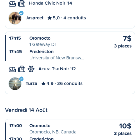
Honda Civic Noir '14
M
Jaspreet
5,0
4 conduits
7$
17h15
Oromocto
1 Gateway Dr
3 places
17h45
Fredericton
University of New Brunsw…
Acura Tsx Noir '12
S
Turza
4,9
36 conduits
Vendredi 14 Août
10$
17h00
Oromocto
Oromocto, NB, Canada
3 places
17h30
Fredericton