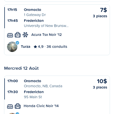
7$
17h15
Oromocto
1 Gateway Dr
3 places
17h45
Fredericton
University of New Brunsw…
Acura Tsx Noir '12
S
Turza
4,9
36 conduits
Mercredi 12 Août
10$
17h00
Oromocto
Oromocto, NB, Canada
3 places
17h30
Fredericton
95 Main St
Honda Civic Noir '14
M