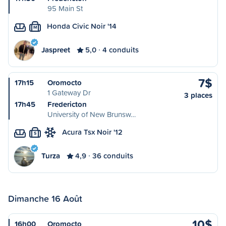
95 Main St
Honda Civic Noir '14
M
Jaspreet
5,0
4 conduits
7$
17h15
Oromocto
1 Gateway Dr
3 places
17h45
Fredericton
University of New Brunsw…
Acura Tsx Noir '12
S
Turza
4,9
36 conduits
Dimanche 16 Août
10$
16h00
Oromocto