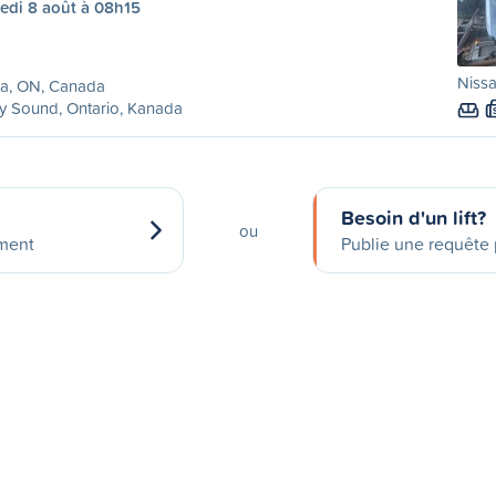
edi 8 août à 08h15
Nissa
lia, ON, Canada
y Sound, Ontario, Kanada
Besoin d'un lift?
ou
ement
Publie une requête p