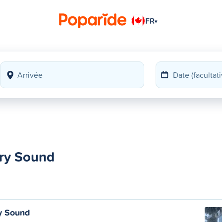
FR
▾
rry Sound
ry Sound