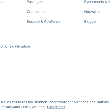
app
Passagers
Évènements & fes
Conducteurs
Nouvelles
Sécurité & Confiance
Blogue
itions d'utilisation
r les territoires traditionnels, ancestraux et non cédés des Nations
səlilwətaɬ (Tsleil-Waututh).
Plus d'infos