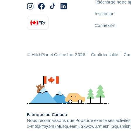
Télécharge notre 
Inscription
FR
▾
Connexion
© HitchPlanet Online Inc. 2026 |
Confidentialité
|
Cond
Fabriqué au Canada
Nous reconnaissons que Poparide exerce ses activités su
xʷməθkʷəy̓əm (Musqueam), Sḵwx̱wú7mesh (Squamish) et 