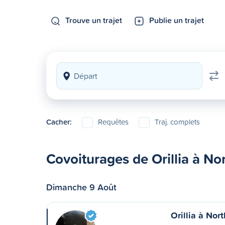
Trouve un trajet
Publie un trajet
Cacher:
Requêtes
Traj. complets
Covoiturages de Orillia à No
Dimanche 9 Août
Orillia à Nor