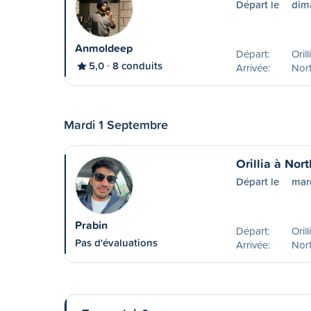
Départ le
dim
Anmoldeep
Départ:
Oril
5,0
8 conduits
Arrivée:
Nor
Mardi 1 Septembre
Orillia à Nor
Départ le
mar
Prabin
Départ:
Oril
Pas d'évaluations
Arrivée:
Nor