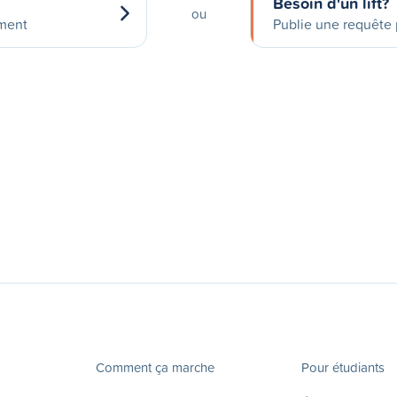
Besoin d'un lift?
ou
ement
Publie une requête p
Comment ça marche
Pour étudiants