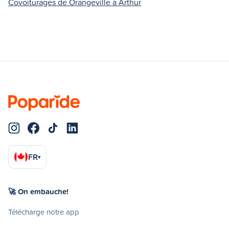
Covoiturages de Orangeville à Arthur
FR
▾
🚀 On embauche!
Télécharge notre app