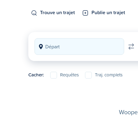
Trouve un trajet
Publie un trajet
Cacher:
Requêtes
Traj. complets
Woopela