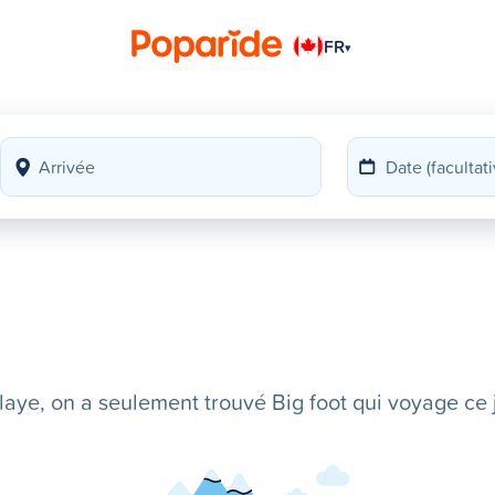
FR
▾
ye, on a seulement trouvé Big foot qui voyage ce j