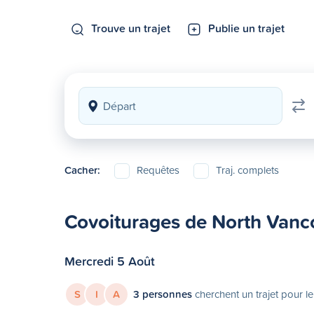
Trouve un trajet
Publie un trajet
Cacher:
Requêtes
Traj. complets
Covoiturages de North Vanco
Mercredi 5 Août
S
I
A
3 personnes
cherchent un trajet pour l