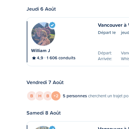
Jeudi 6 Août
Vancouver à 
Départ le
jeud
William J
Départ:
Van
4,9
1 606 conduits
Arrivée:
Whis
Vendredi 7 Août
B
H
B
+2
5 personnes
cherchent un trajet po
Samedi 8 Août
Vancouver à 