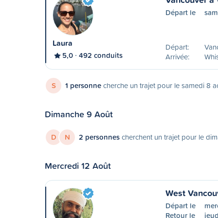
Départ le
sam
Laura
Départ:
Van
5,0
492 conduits
Arrivée:
Whis
S
1 personne
cherche un trajet pour le samedi 8 a
Dimanche 9 Août
D
N
2 personnes
cherchent un trajet pour le di
Mercredi 12 Août
West Vancouv
Départ le
merc
Retour le
jeud