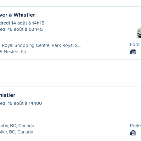
er à Whistler
redi 14 août à 14h15
edi 15 août à 02h45
Ford 
 Royal Shopping Centre, Park Royal S...
5 Nesters Rd
M
istler
edi 15 août à 14h00
naby, BC, Canada
Préfé
tler, BC, Canada
M