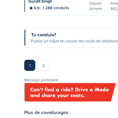
Gurdit Singh
Départ:
Park
4,9
1 288 conduits
Arrivée:
802
Tu conduis?
Publie un trajet et couvre tes coûts de déplac
1
2
Message partenaire
Plus de covoiturages: