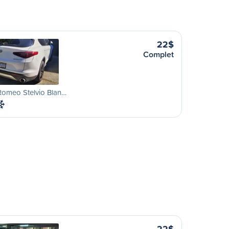
22$
Complet
Romeo Stelvio Blan…
22$