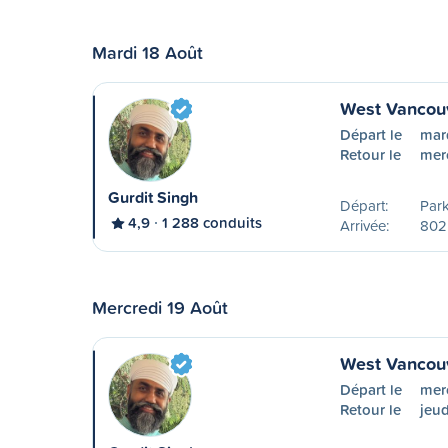
Mardi 18 Août
West Vancouv
Départ le
mar
Retour le
mer
Gurdit Singh
Départ:
Park
4,9
1 288 conduits
Arrivée:
802
Mercredi 19 Août
West Vancouv
Départ le
merc
Retour le
jeu