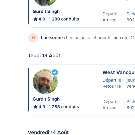
Gurdit Singh
Départ:
Park
4,9
1 288 conduits
Arrivée:
802
H
1 personne
cherche un trajet pour le mercredi 1
Jeudi 13 Août
West Vancouv
Départ le
jeud
Retour le
ven
Gurdit Singh
Départ:
Park
4,9
1 288 conduits
Arrivée:
802
Vendredi 14 Août