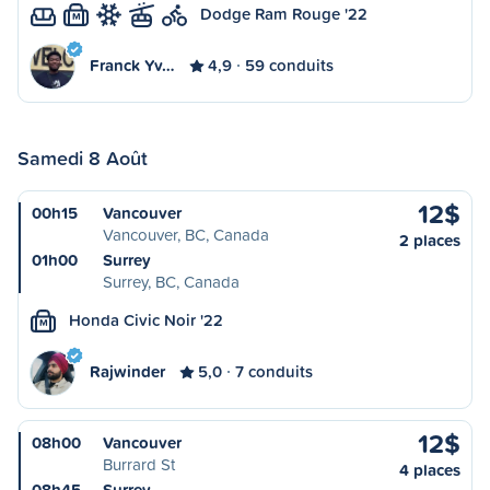
Dodge Ram Rouge '22
M
Franck Yv…
4,9
59 conduits
Samedi 8 Août
12$
00h15
Vancouver
Vancouver, BC, Canada
2 places
01h00
Surrey
Surrey, BC, Canada
Honda Civic Noir '22
M
Rajwinder
5,0
7 conduits
12$
08h00
Vancouver
Burrard St
4 places
08h45
Surrey