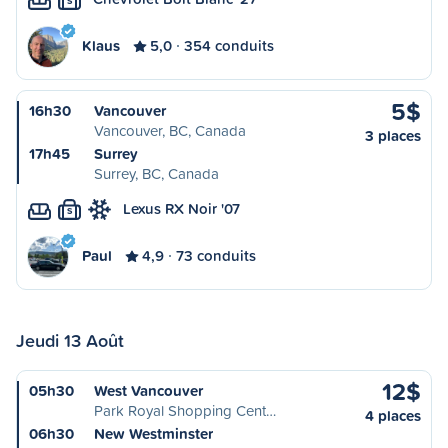
S
Klaus
5,0
354 conduits
5$
16h30
Vancouver
Vancouver, BC, Canada
3 places
17h45
Surrey
Surrey, BC, Canada
Lexus RX Noir '07
S
Paul
4,9
73 conduits
Jeudi 13 Août
12$
05h30
West Vancouver
Park Royal Shopping Cent…
4 places
06h30
New Westminster