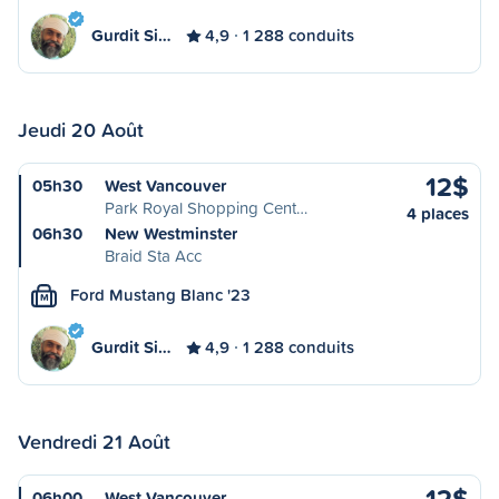
Gurdit Si…
4,9
1 288 conduits
Jeudi 20 Août
12$
05h30
West Vancouver
Park Royal Shopping Cent…
4 places
06h30
New Westminster
Braid Sta Acc
Ford Mustang Blanc '23
M
Gurdit Si…
4,9
1 288 conduits
Vendredi 21 Août
12$
06h00
West Vancouver