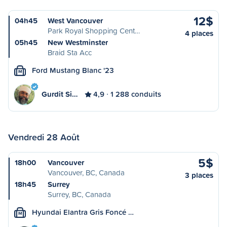
12$
04h45
West Vancouver
Park Royal Shopping Cent…
4 places
05h45
New Westminster
Braid Sta Acc
Ford Mustang Blanc '23
M
Gurdit Si…
4,9
1 288 conduits
Vendredi 28 Août
5$
18h00
Vancouver
Vancouver, BC, Canada
3 places
18h45
Surrey
Surrey, BC, Canada
Hyundai Elantra Gris Foncé …
M