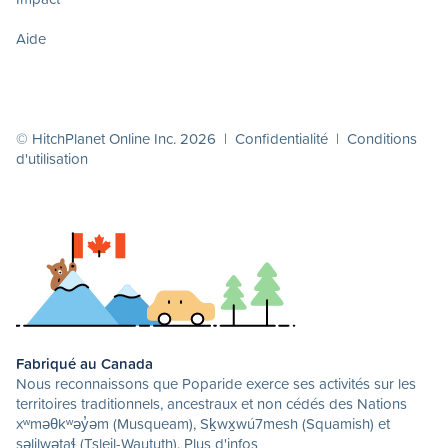
Aide
© HitchPlanet Online Inc. 2026 |
Confidentialité
|
Conditions
d'utilisation
Fabriqué au Canada
Nous reconnaissons que Poparide exerce ses activités sur les
territoires traditionnels, ancestraux et non cédés des Nations
xʷməθkʷəy̓əm (Musqueam), Sḵwx̱wú7mesh (Squamish) et
səlilwətaɬ (Tsleil-Waututh).
Plus d'infos