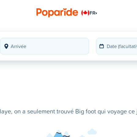
FR
▾
ye, on a seulement trouvé Big foot qui voyage ce j