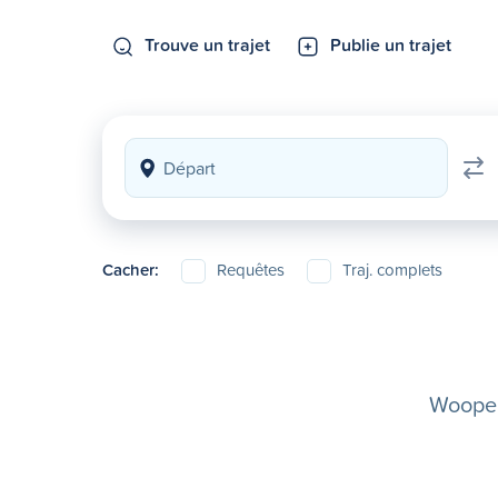
Trouve un trajet
Publie un trajet
Cacher:
Requêtes
Traj. complets
Woopela