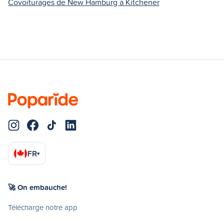
Covoiturages de New Hamburg à Kitchener
FR
▾
🚀 On embauche!
Télécharge notre app