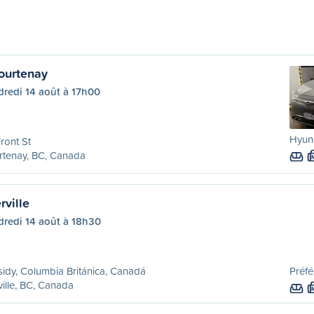
ourtenay
dredi 14 août à 17h00
Hyun
ront St
rtenay, BC, Canada
ville
dredi 14 août à 18h30
idy, Columbia Británica, Canadá
Préfé
ille, BC, Canada