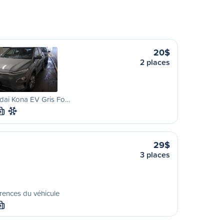
20$
2 places
dai Kona EV Gris Fo…
M
29$
3 places
rences du véhicule
M