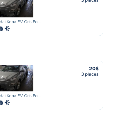
3 places
dai Kona EV Gris Fo…
M
20$
3 places
dai Kona EV Gris Fo…
M