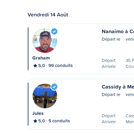
Vendredi 14 Août
Nanaimo à C
Départ le
ven
Graham
Départ:
35 F
5,0
99 conduits
Arrivée:
Cou
Cassidy à Mer
Départ le
ven
Jules
Départ:
Cass
5,0
5 conduits
Arrivée:
Merv