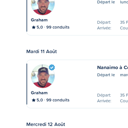
Départ le
lund
Graham
Départ:
35 F
5,0
99 conduits
Arrivée:
Cou
Mardi 11 Août
Nanaimo à C
Départ le
mard
Graham
Départ:
35 F
5,0
99 conduits
Arrivée:
Cou
Mercredi 12 Août