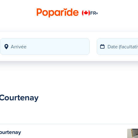
FR
▾
 Courtenay
ourtenay