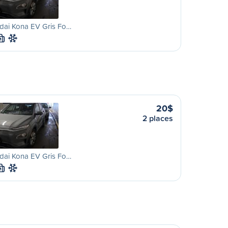
dai Kona EV Gris Fo…
M
20$
2 places
dai Kona EV Gris Fo…
M