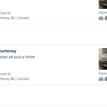
Hyun
ront St
rtenay, BC, Canada
ourtenay
dredi 28 août à 17h00
Hyun
ront St
rtenay, BC, Canada