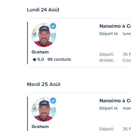
Lundi 24 Août
Nanaimo à C
Départ le
lund
Graham
Départ:
35 F
5,0
99 conduits
Arrivée:
Cou
Mardi 25 Août
Nanaimo à C
Départ le
mar
Graham
Départ:
35 F