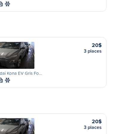
M
20$
3 places
dai Kona EV Gris Fo…
M
20$
3 places