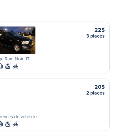
22$
3 places
e Ram Noir '17
L
20$
2 places
rences du véhicule
M