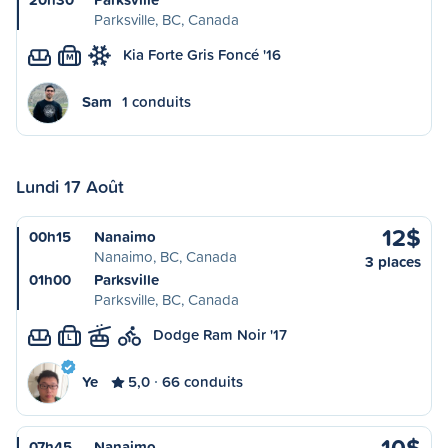
Parksville, BC, Canada
Kia Forte Gris Foncé '16
M
Sam
1 conduits
Lundi 17 Août
12$
00h15
Nanaimo
Nanaimo, BC, Canada
3 places
01h00
Parksville
Parksville, BC, Canada
Dodge Ram Noir '17
L
Ye
5,0
66 conduits
10$
07h45
Nanaimo