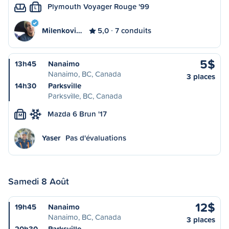
Plymouth Voyager Rouge '99
L
Milenkovi…
5,0
7 conduits
5$
13h45
Nanaimo
Nanaimo, BC, Canada
3 places
14h30
Parksville
Parksville, BC, Canada
Mazda 6 Brun '17
M
Yaser
Pas d'évaluations
Samedi 8 Août
12$
19h45
Nanaimo
Nanaimo, BC, Canada
3 places
20h30
Parksville