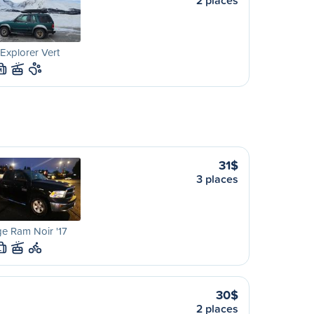
2 places
Explorer Vert
M
31$
3 places
e Ram Noir '17
L
30$
2 places