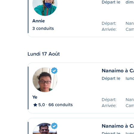
Départ le
dim
Annie
Départ:
Nan
3 conduits
Arrivée:
Camp
Lundi 17 Août
Nanaimo à C
Départ le
lund
Ye
Départ:
Nan
5,0
66 conduits
Arrivée:
Camp
Nanaimo à C
Départ le
lund