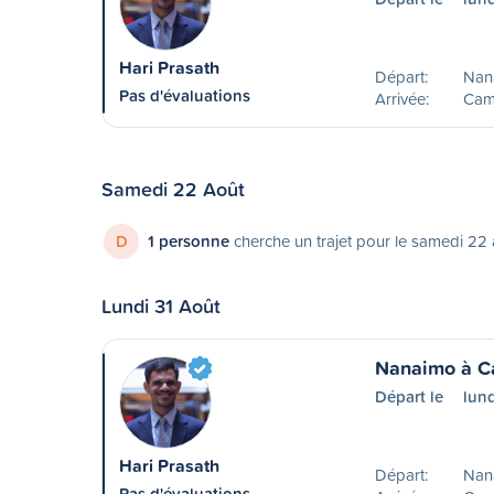
Hari Prasath
Départ:
Nan
Pas d'évaluations
Arrivée:
Camp
Samedi 22 Août
D
1 personne
cherche un trajet pour le samedi 22
Lundi 31 Août
Nanaimo à C
Départ le
lund
Hari Prasath
Départ:
Nan
Pas d'évaluations