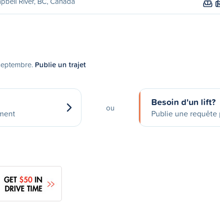
bell River, BC, Canada
 septembre.
Publie un trajet
Besoin d'un lift?
ou
ement
Publie une requête p