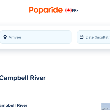
FR
▾
Campbell River
ampbell River