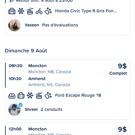
Retour dim. 9 août à 23h00
Honda Civic Type R Gris Fon…
M
Yaseen
Pas d'évaluations
Dimanche 9 Août
9$
09h30
Moncton
Moncton, NB, Canada
Complet
10h30
Amherst
Amherst, NS, Canada
Ford Escape Rouge '18
L
Shreel
2 conduits
9$
12h00
Moncton
Moncton, NB, Canada