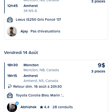
3 places
12h45
Amherst
34 NS-6
Lexus IS250 Gris Foncé '07
M
Ajay
Pas d'évaluations
Vendredi 14 Août
9$
18h30
Moncton
Moncton, NB, Canada
3 places
19h15
Amherst
Amherst, NS, Canada
Retour dim. 16 août à 20h30
Toyota Corolla Bleu Marin '…
M
Abhishek
4,4
28 conduits