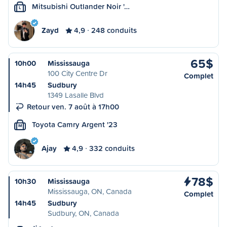
Mitsubishi Outlander Noir '…
L
Zayd
4,9
248 conduits
65$
10h00
Mississauga
100 City Centre Dr
Complet
14h45
Sudbury
1349 Lasalle Blvd
Retour ven. 7 août à 17h00
Toyota Camry Argent '23
M
Ajay
4,9
332 conduits
78$
10h30
Mississauga
Mississauga, ON, Canada
Complet
14h45
Sudbury
Sudbury, ON, Canada