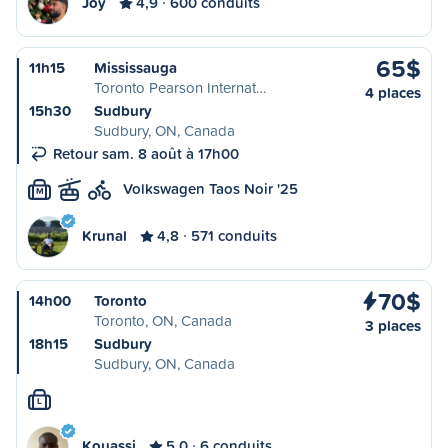
Joy
4,9
600 conduits
65$
11h15
Mississauga
Toronto Pearson Internat…
4 places
15h30
Sudbury
Sudbury, ON, Canada
Retour sam. 8 août à 17h00
Volkswagen Taos Noir '25
M
Krunal
4,8
571 conduits
70$
14h00
Toronto
Toronto, ON, Canada
3 places
18h15
Sudbury
Sudbury, ON, Canada
L
Kouassi
5,0
6 conduits