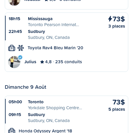
73$
18h15
Mississauga
Toronto Pearson Internat…
3 places
22h45
Sudbury
Sudbury, ON, Canada
Toyota Rav4 Bleu Marin '20
S
Julius
4,8
235 conduits
Dimanche 9 Août
73$
05h00
Toronto
Yorkdale Shopping Centre…
5 places
09h15
Sudbury
Sudbury, ON, Canada
Honda Odyssey Argent '18
M