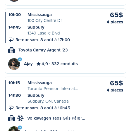
65$
10h00
Mississauga
100 City Centre Dr
4 places
14h45
Sudbury
1349 Lasalle Blvd
Retour sam. 8 août à 17h00
Toyota Camry Argent '23
M
Ajay
4,9
332 conduits
65$
10h15
Mississauga
Toronto Pearson Internat…
4 places
14h30
Sudbury
Sudbury, ON, Canada
Retour sam. 8 août à 16h45
Volkswagen Taos Gris Pâle '…
M