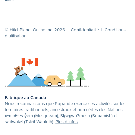
© HitchPlanet Online Inc. 2026 |
Confidentialité
|
Conditions
d'utilisation
Fabriqué au Canada
Nous reconnaissons que Poparide exerce ses activités sur les
territoires traditionnels, ancestraux et non cédés des Nations
xʷməθkʷəy̓əm (Musqueam), Sḵwx̱wú7mesh (Squamish) et
səlilwətaɬ (Tsleil-Waututh).
Plus d'infos