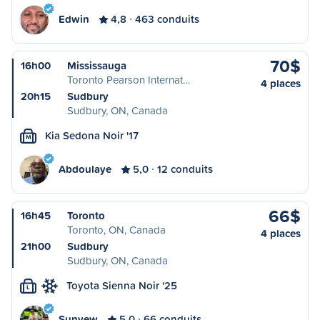
Edwin
4,8
463 conduits
70$
16h00
Mississauga
Toronto Pearson Internat…
4 places
20h15
Sudbury
Sudbury, ON, Canada
Kia Sedona Noir '17
M
Abdoulaye
5,0
12 conduits
66$
16h45
Toronto
Toronto, ON, Canada
4 places
21h00
Sudbury
Sudbury, ON, Canada
Toyota Sienna Noir '25
L
Sunyew
5,0
66 conduits