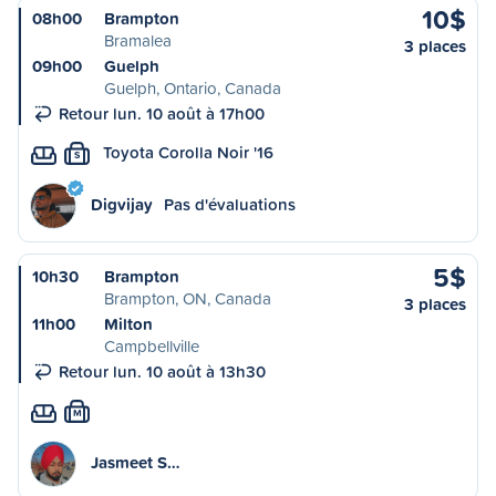
10$
08h00
Brampton
Bramalea
3 places
09h00
Guelph
Guelph, Ontario, Canada
Retour lun. 10 août à 17h00
Toyota Corolla Noir '16
S
Digvijay
Pas d'évaluations
5$
10h30
Brampton
Brampton, ON, Canada
3 places
11h00
Milton
Campbellville
Retour lun. 10 août à 13h30
M
Jasmeet S…