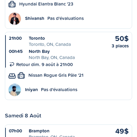
Hyundai Elantra Blanc '23
L
Shivansh
Pas d'évaluations
50$
21h00
Toronto
Toronto, ON, Canada
3 places
00h45
North Bay
North Bay, ON, Canada
Retour dim. 9 août à 21h00
Nissan Rogue Gris Pâle '21
L
Iniyan
Pas d'évaluations
Samedi 8 Août
49$
07h00
Brampton
Brampton, ON, Canada