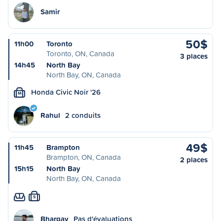
Samir
50$
11h00
Toronto
Toronto, ON, Canada
3 places
14h45
North Bay
North Bay, ON, Canada
Honda Civic Noir '26
M
Rahul
2 conduits
49$
11h45
Brampton
Brampton, ON, Canada
2 places
15h15
North Bay
North Bay, ON, Canada
S
Bhargav
Pas d'évaluations