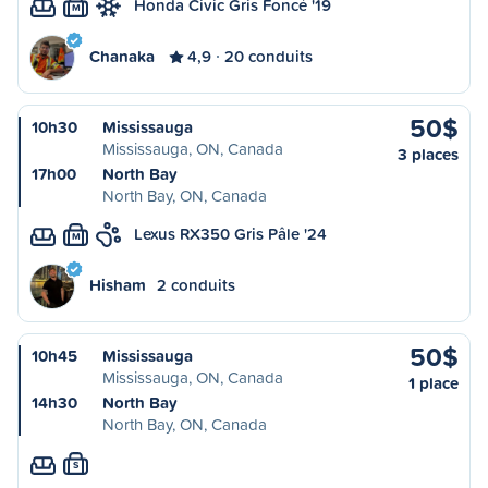
Honda Civic Gris Foncé '19
M
Chanaka
4,9
20 conduits
50$
10h30
Mississauga
Mississauga, ON, Canada
3 places
17h00
North Bay
North Bay, ON, Canada
Lexus RX350 Gris Pâle '24
M
Hisham
2 conduits
50$
10h45
Mississauga
Mississauga, ON, Canada
1 place
14h30
North Bay
North Bay, ON, Canada
S