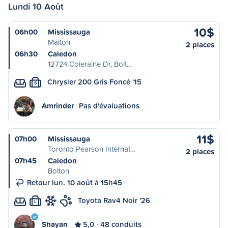
Lundi 10 Août
10$
06h00
Mississauga
Malton
2 places
06h30
Caledon
12724 Coleraine Dr, Bolt…
Chrysler 200 Gris Foncé '15
S
Amrinder
Pas d'évaluations
11$
07h00
Mississauga
Toronto Pearson Internat…
2 places
07h45
Caledon
Bolton
Retour lun. 10 août à 15h45
Toyota Rav4 Noir '26
L
Shayan
5,0
48 conduits