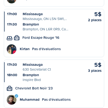
5$
17h00
Mississauga
Mississauga, ON L5N 5M1,…
2 places
17h30
Brampton
Brampton, ON L6R 0R9, Ca…
Ford Escape Rouge '16
S
Kirtan
Pas d'évaluations
5$
17h30
Mississauga
630 Secretariat Ct
3 places
18h00
Brampton
Inspire Blvd
Chevrolet Bolt Noir '23
M
Muhammad
Pas d'évaluations