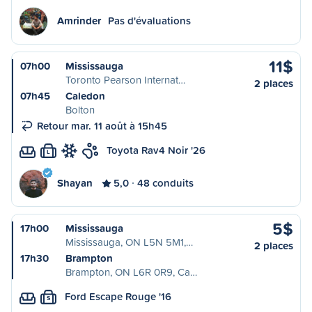
Amrinder
Pas d'évaluations
11$
07h00
Mississauga
Toronto Pearson Internat…
2 places
07h45
Caledon
Bolton
Retour mar. 11 août à 15h45
Toyota Rav4 Noir '26
L
Shayan
5,0
48 conduits
5$
17h00
Mississauga
Mississauga, ON L5N 5M1,…
2 places
17h30
Brampton
Brampton, ON L6R 0R9, Ca…
Ford Escape Rouge '16
S