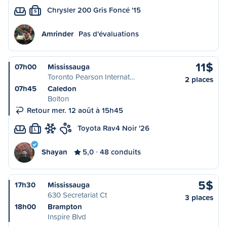
Chrysler 200 Gris Foncé '15
S
Amrinder
Pas d'évaluations
11$
07h00
Mississauga
Toronto Pearson Internat…
2 places
07h45
Caledon
Bolton
Retour mer. 12 août à 15h45
Toyota Rav4 Noir '26
L
Shayan
5,0
48 conduits
5$
17h30
Mississauga
630 Secretariat Ct
3 places
18h00
Brampton
Inspire Blvd