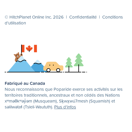
© HitchPlanet Online Inc. 2026 |
Confidentialité
|
Conditions
d'utilisation
Fabriqué au Canada
Nous reconnaissons que Poparide exerce ses activités sur les
territoires traditionnels, ancestraux et non cédés des Nations
xʷməθkʷəy̓əm (Musqueam), Sḵwx̱wú7mesh (Squamish) et
səlilwətaɬ (Tsleil-Waututh).
Plus d'infos