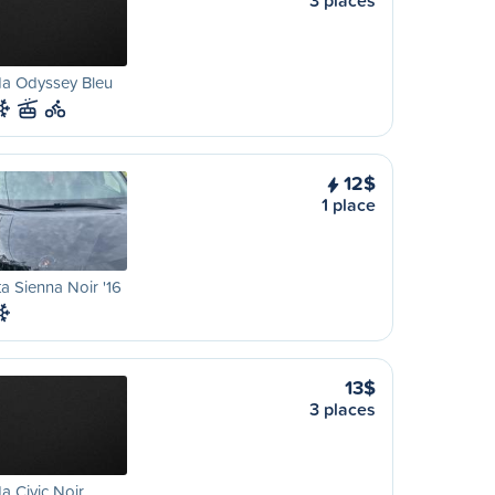
3 places
a Odyssey Bleu
12$
1 place
a Sienna Noir '16
13$
3 places
 Civic Noir