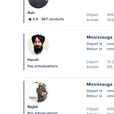
Ash
Départ:
499
4,9
967 conduits
Arrivée:
555
Mississauga
Départ le
ven
Retour le
ven
Harsh
Départ:
75 
Pas d'évaluations
Arrivée:
915 
Mississauga
Départ le
ven
Retour le
ven
Rajbit
Départ:
5100
Pas d'évaluations
Arrivée:
Osh