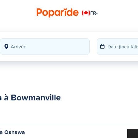
FR
▾
a à Bowmanville
 à Oshawa