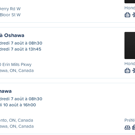
Hond
Derry Rd W
Bloor St W
L
 à Oshawa
dredi 7 août à 08h30
dredi 7 août à 13h45
Hond
 Erin Mills Pkwy
awa, ON, Canada
L
shawa
dredi 7 août à 08h30
i 10 août à 16h00
onto, ON, Canada
Préfé
awa, ON, Canada