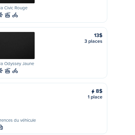
a Civic Rouge
13$
3 places
a Odyssey Jaune
8$
1 place
rences du véhicule
M