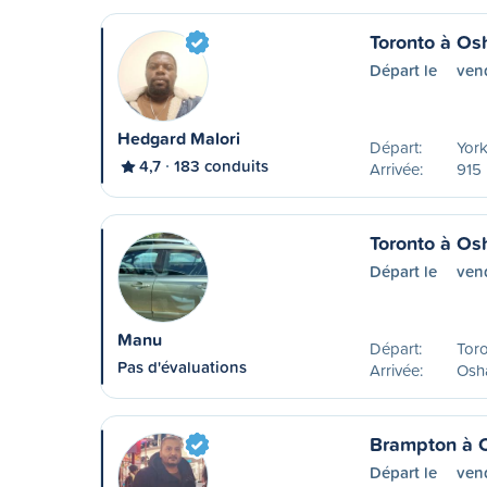
Toronto à O
Départ le
ven
Hedgard Malori
Départ:
York
4,7
183 conduits
Arrivée:
915 
Toronto à O
Départ le
ven
Manu
Départ:
Tor
Pas d'évaluations
Arrivée:
Osh
Brampton à 
Départ le
ven