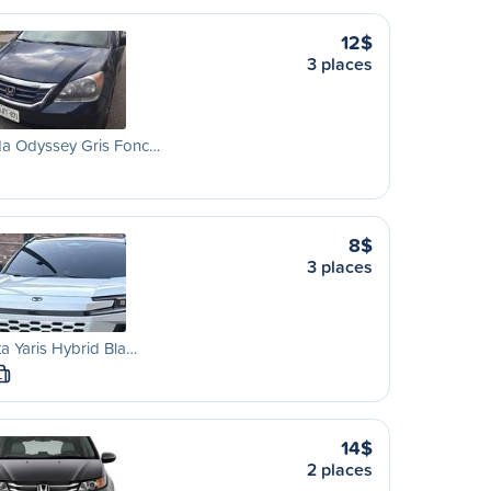
12$
3 places
a Odyssey Gris Fonc…
8$
3 places
a Yaris Hybrid Bla…
L
14$
2 places