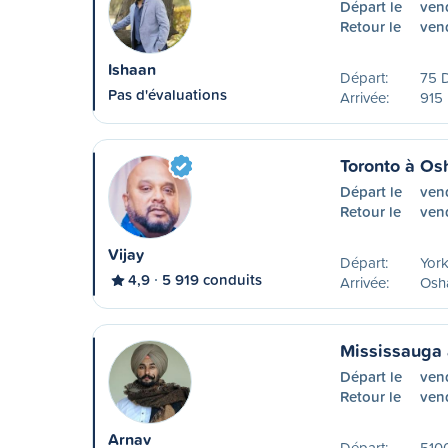
Départ le
ven
Retour le
ven
Ishaan
Départ:
75 
Pas d'évaluations
Arrivée:
915 
Toronto à O
Départ le
ven
Retour le
vend
Vijay
Départ:
York
4,9
5 919 conduits
Arrivée:
Osh
Mississauga
Départ le
ven
Retour le
vend
Arnav
Départ:
5100