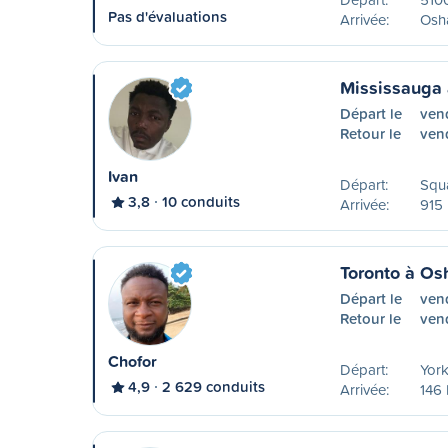
Pas d'évaluations
Arrivée:
Osh
Mississauga
Départ le
ven
Retour le
ven
Ivan
Départ:
Squa
3,8
10 conduits
Arrivée:
915 
Toronto à O
Départ le
ven
Retour le
ven
Chofor
Départ:
York
4,9
2 629 conduits
Arrivée:
146 