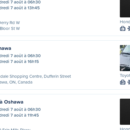
dredi 7 août à 06h30
dredi 7 août à 13h45
Hond
Derry Rd W
Bloor St W
L
shawa
dredi 7 août à 06h30
redi 7 août à 16h15
Toyot
dale Shopping Centre, Dufferin Street
awa, ON, Canada
M
 à Oshawa
dredi 7 août à 06h30
redi 7 août à 11h45
Honda
 Erin Mills Pkwy