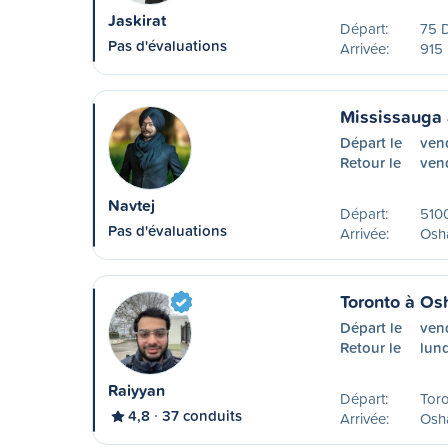
Jaskirat
Départ:
75 
Pas d'évaluations
Arrivée:
915 
Mississauga
Départ le
ven
Retour le
ven
Navtej
Départ:
5100
Pas d'évaluations
Arrivée:
Osh
Toronto à O
Départ le
ven
Retour le
lund
Raiyyan
Départ:
Tor
4,8
37 conduits
Arrivée:
Osh