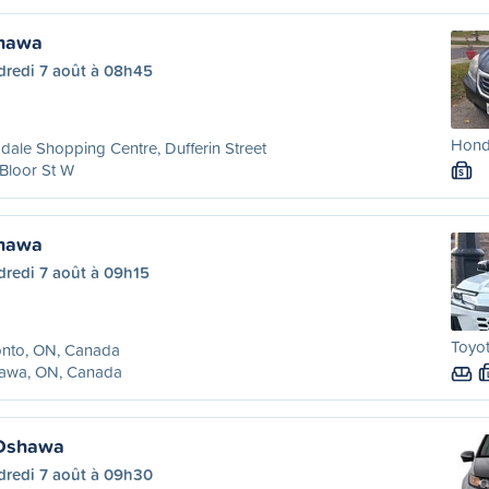
shawa
dredi 7 août à 08h45
Hond
dale Shopping Centre, Dufferin Street
Bloor St W
S
shawa
dredi 7 août à 09h15
Toyot
onto, ON, Canada
awa, ON, Canada
Oshawa
dredi 7 août à 09h30