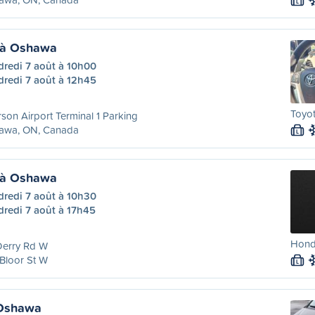
L
 à Oshawa
dredi 7 août à 10h00
dredi 7 août à 12h45
Toyot
son Airport Terminal 1 Parking
awa, ON, Canada
L
 à Oshawa
dredi 7 août à 10h30
dredi 7 août à 17h45
Honda
Derry Rd W
Bloor St W
L
Oshawa