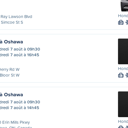
Hond
 Ray Lawson Blvd
 Simcoe St S
M
 à Oshawa
dredi 7 août à 09h30
dredi 7 août à 16h45
Hond
Derry Rd W
Bloor St W
L
 à Oshawa
dredi 7 août à 09h30
dredi 7 août à 14h45
Hond
 Erin Mills Pkwy
awa, ON, Canada