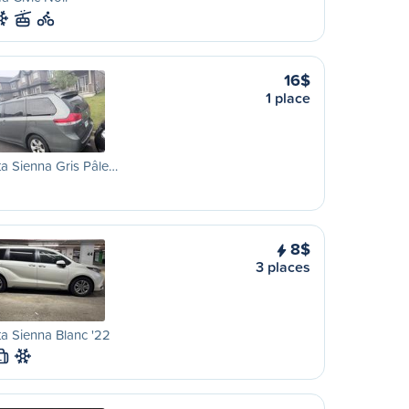
16$
1 place
a Sienna Gris Pâle…
8$
3 places
a Sienna Blanc '22
L