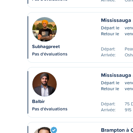
Mississauga
Départ le
ven
Retour le
ven
Subhagpreet
Départ:
Pear
Pas d'évaluations
Arrivée:
Osh
Mississauga
Départ le
ven
Retour le
ven
Balbir
Départ:
75 
Pas d'évaluations
Arrivée:
915 
Brampton à 