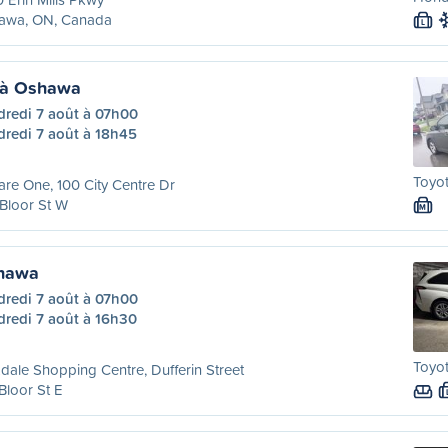
awa, ON, Canada
L
 à Oshawa
dredi 7 août à 07h00
dredi 7 août à 18h45
Toyot
re One, 100 City Centre Dr
Bloor St W
M
shawa
dredi 7 août à 07h00
dredi 7 août à 16h30
Toyot
dale Shopping Centre, Dufferin Street
Bloor St E