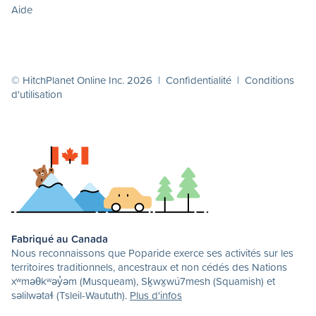
Aide
© HitchPlanet Online Inc. 2026 |
Confidentialité
|
Conditions
d'utilisation
Fabriqué au Canada
Nous reconnaissons que Poparide exerce ses activités sur les
territoires traditionnels, ancestraux et non cédés des Nations
xʷməθkʷəy̓əm (Musqueam), Sḵwx̱wú7mesh (Squamish) et
səlilwətaɬ (Tsleil-Waututh).
Plus d'infos