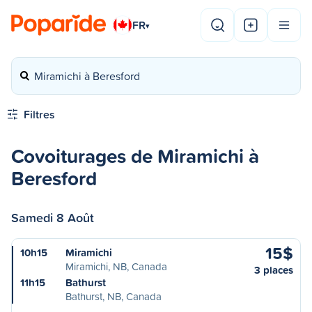
FR
▾
Miramichi à Beresford
Filtres
Covoiturages de Miramichi à
Beresford
Samedi 8 Août
15$
10h15
Miramichi
Miramichi, NB, Canada
3 places
11h15
Bathurst
Bathurst, NB, Canada