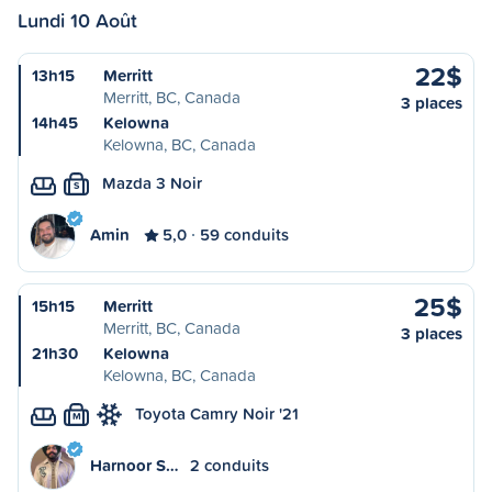
Lundi 10 Août
22$
13h15
Merritt
Merritt, BC, Canada
3 places
14h45
Kelowna
Kelowna, BC, Canada
Mazda 3 Noir
S
Amin
5,0
59 conduits
25$
15h15
Merritt
Merritt, BC, Canada
3 places
21h30
Kelowna
Kelowna, BC, Canada
Toyota Camry Noir '21
M
Harnoor S…
2 conduits