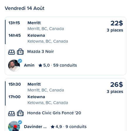
Vendredi 14 Août
22$
13h15
Merritt
Merritt, BC, Canada
3 places
14h45
Kelowna
Kelowna, BC, Canada
Mazda 3 Noir
S
Amin
5,0
59 conduits
26$
15h30
Merritt
Merritt, BC, Canada
3 places
17h00
Kelowna
Kelowna, BC, Canada
Honda Civic Gris Foncé '20
S
Davinder …
4,9
9 conduits