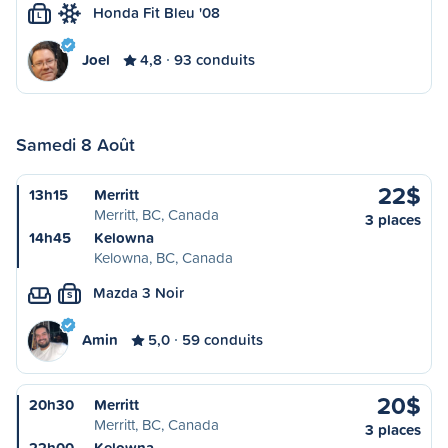
Honda Fit Bleu '08
L
Joel
4,8
93 conduits
Samedi 8 Août
22$
13h15
Merritt
Merritt, BC, Canada
3 places
14h45
Kelowna
Kelowna, BC, Canada
Mazda 3 Noir
S
Amin
5,0
59 conduits
20$
20h30
Merritt
Merritt, BC, Canada
3 places
22h00
Kelowna