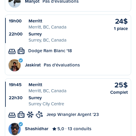
Manjot
Pas d'évaluations
24$
19h00
Merritt
Merritt, BC, Canada
1 place
22h00
Surrey
Surrey, BC, Canada
Dodge Ram Blanc '18
M
Jaskirat
Pas d'évaluations
25$
19h45
Merritt
Merritt, BC, Canada
Complet
22h30
Surrey
Surrey City Centre
Jeep Wrangler Argent '23
S
Shashidhar
5,0
13 conduits