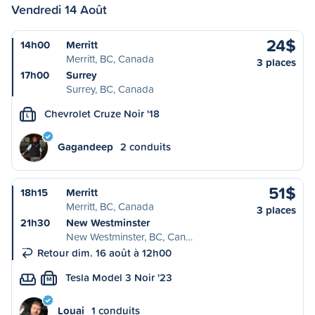
Vendredi 14 Août
24$
14h00
Merritt
Merritt, BC, Canada
3 places
17h00
Surrey
Surrey, BC, Canada
Chevrolet Cruze Noir '18
L
Gagandeep
2 conduits
51$
18h15
Merritt
Merritt, BC, Canada
3 places
21h30
New Westminster
New Westminster, BC, Can…
Retour dim. 16 août à 12h00
Tesla Model 3 Noir '23
M
Louai
1 conduits