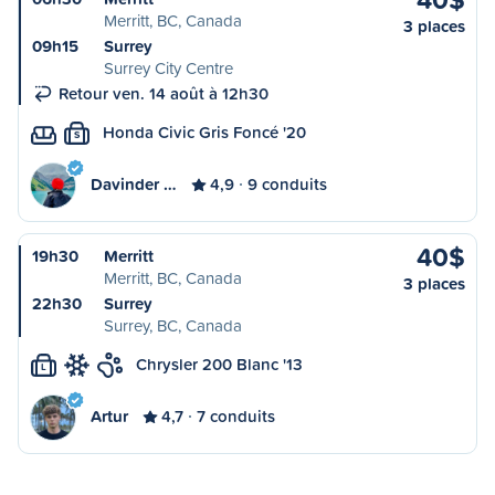
Merritt, BC, Canada
3 places
09h15
Surrey
Surrey City Centre
Retour ven. 14 août à 12h30
Honda Civic Gris Foncé '20
S
Davinder …
4,9
9 conduits
40$
19h30
Merritt
Merritt, BC, Canada
3 places
22h30
Surrey
Surrey, BC, Canada
Chrysler 200 Blanc '13
L
Artur
4,7
7 conduits