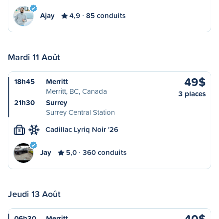
Ajay
4,9
85 conduits
Mardi 11 Août
49$
18h45
Merritt
Merritt, BC, Canada
3 places
21h30
Surrey
Surrey Central Station
Cadillac Lyriq Noir '26
S
Jay
5,0
360 conduits
Jeudi 13 Août
40$
06h30
Merritt