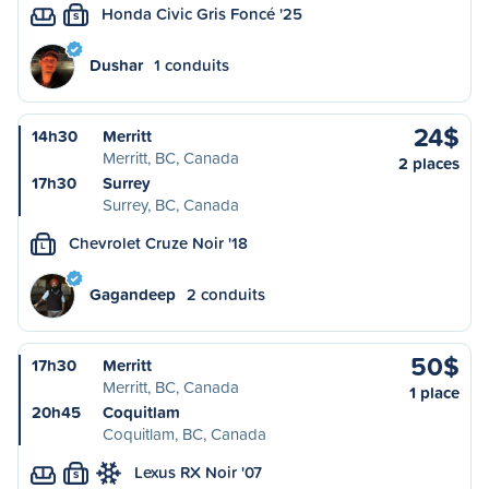
Honda Civic Gris Foncé '25
S
Dushar
1 conduits
24$
14h30
Merritt
Merritt, BC, Canada
2 places
17h30
Surrey
Surrey, BC, Canada
Chevrolet Cruze Noir '18
L
Gagandeep
2 conduits
50$
17h30
Merritt
Merritt, BC, Canada
1 place
20h45
Coquitlam
Coquitlam, BC, Canada
Lexus RX Noir '07
S