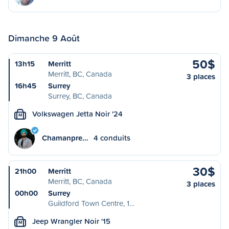
Dimanche 9 Août
50$
13h15
Merritt
Merritt, BC, Canada
3 places
16h45
Surrey
Surrey, BC, Canada
Volkswagen Jetta Noir '24
M
Chamanpre…
4 conduits
30$
21h00
Merritt
Merritt, BC, Canada
3 places
00h00
Surrey
Guildford Town Centre, 1…
Jeep Wrangler Noir '15
M