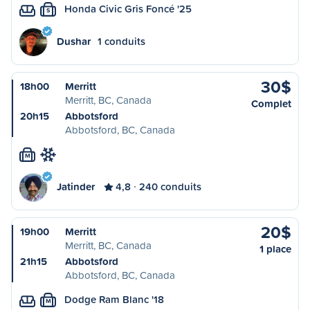
Honda Civic Gris Foncé '25
S
Dushar
1 conduits
30$
18h00
Merritt
Merritt, BC, Canada
Complet
20h15
Abbotsford
Abbotsford, BC, Canada
M
Jatinder
4,8
240 conduits
20$
19h00
Merritt
Merritt, BC, Canada
1 place
21h15
Abbotsford
Abbotsford, BC, Canada
Dodge Ram Blanc '18
M