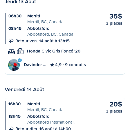
Jeudi 13 Août
35$
06h30
Merritt
Merritt, BC, Canada
3 places
08h45
Abbotsford
Abbotsford, BC, Canada
Retour ven. 14 août à 13h15
Honda Civic Gris Foncé '20
S
Davinder …
4,9
9 conduits
Vendredi 14 Août
20$
16h30
Merritt
Merritt, BC, Canada
3 places
18h45
Abbotsford
Abbotsford International…
Retour dim. 16 août à 14h00