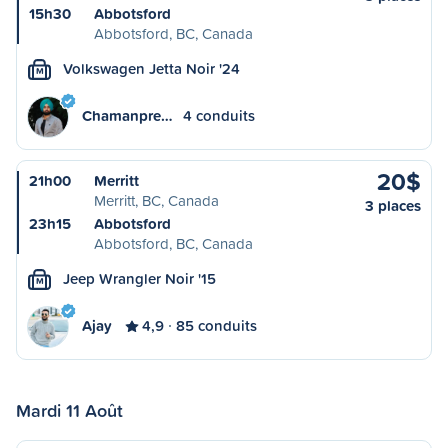
15h30
Abbotsford
Abbotsford, BC, Canada
Volkswagen Jetta Noir '24
M
Chamanpre…
4 conduits
20$
21h00
Merritt
Merritt, BC, Canada
3 places
23h15
Abbotsford
Abbotsford, BC, Canada
Jeep Wrangler Noir '15
M
Ajay
4,9
85 conduits
Mardi 11 Août