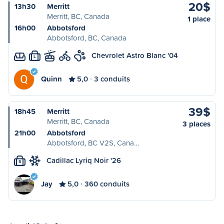
20$
13h30
Merritt
Merritt, BC, Canada
1 place
16h00
Abbotsford
Abbotsford, BC, Canada
Chevrolet Astro Blanc '04
L
Quinn
5,0
3 conduits
39$
18h45
Merritt
Merritt, BC, Canada
3 places
21h00
Abbotsford
Abbotsford, BC V2S, Cana…
Cadillac Lyriq Noir '26
S
Jay
5,0
360 conduits