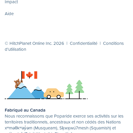
Impact
Aide
© HitchPlanet Online Inc. 2026 |
Confidentialité
|
Conditions
d'utilisation
Fabriqué au Canada
Nous reconnaissons que Poparide exerce ses activités sur les
territoires traditionnels, ancestraux et non cédés des Nations
xʷməθkʷəy̓əm (Musqueam), Sḵwx̱wú7mesh (Squamish) et