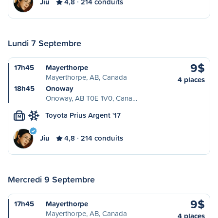
Jiu
4,8
214 conduits
Lundi 7 Septembre
9$
17h45
Mayerthorpe
Mayerthorpe, AB, Canada
4 places
18h45
Onoway
Onoway, AB T0E 1V0, Cana…
Toyota Prius Argent '17
M
Jiu
4,8
214 conduits
Mercredi 9 Septembre
9$
17h45
Mayerthorpe
Mayerthorpe, AB, Canada
4 places