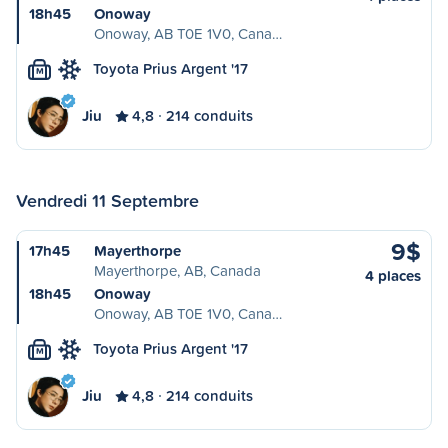
18h45
Onoway
Onoway, AB T0E 1V0, Cana…
Toyota Prius Argent '17
M
Jiu
4,8
214 conduits
Vendredi 11 Septembre
9$
17h45
Mayerthorpe
Mayerthorpe, AB, Canada
4 places
18h45
Onoway
Onoway, AB T0E 1V0, Cana…
Toyota Prius Argent '17
M
Jiu
4,8
214 conduits