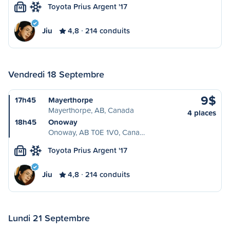
Toyota Prius Argent '17
M
Jiu
4,8
214 conduits
Vendredi 18 Septembre
9$
17h45
Mayerthorpe
Mayerthorpe, AB, Canada
4 places
18h45
Onoway
Onoway, AB T0E 1V0, Cana…
Toyota Prius Argent '17
M
Jiu
4,8
214 conduits
Lundi 21 Septembre