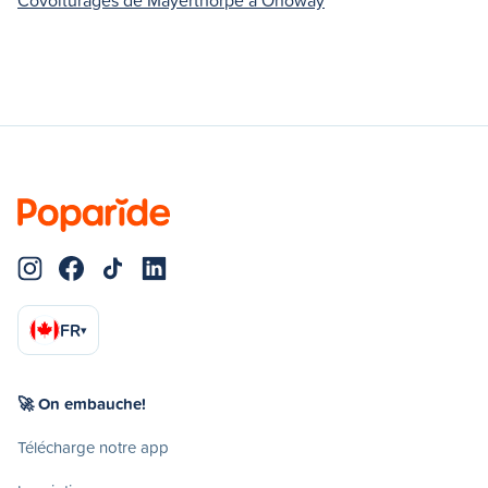
FR
▾
🚀 On embauche!
Télécharge notre app