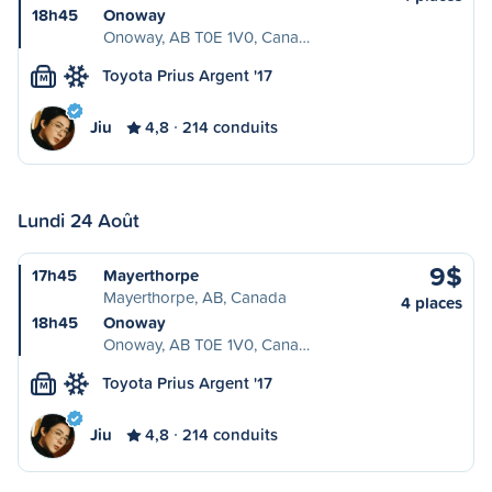
18h45
Onoway
Onoway, AB T0E 1V0, Cana…
Toyota Prius Argent '17
M
Jiu
4,8
214 conduits
Lundi 24 Août
9$
17h45
Mayerthorpe
Mayerthorpe, AB, Canada
4 places
18h45
Onoway
Onoway, AB T0E 1V0, Cana…
Toyota Prius Argent '17
M
Jiu
4,8
214 conduits