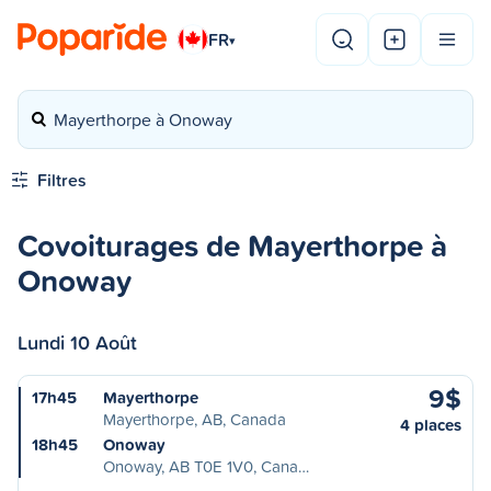
FR
▾
Mayerthorpe à Onoway
Filtres
Covoiturages de Mayerthorpe à
Onoway
Lundi 10 Août
9$
17h45
Mayerthorpe
Mayerthorpe, AB, Canada
4 places
18h45
Onoway
Onoway, AB T0E 1V0, Cana…