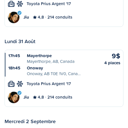
Toyota Prius Argent '17
M
Jiu
4,8
214 conduits
Lundi 31 Août
9$
17h45
Mayerthorpe
Mayerthorpe, AB, Canada
4 places
18h45
Onoway
Onoway, AB T0E 1V0, Cana…
Toyota Prius Argent '17
M
Jiu
4,8
214 conduits
Mercredi 2 Septembre