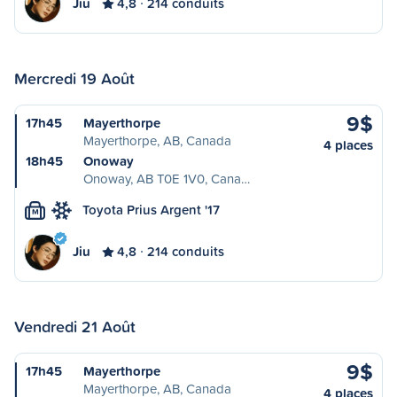
Jiu
4,8
214 conduits
Mercredi 19 Août
9$
17h45
Mayerthorpe
Mayerthorpe, AB, Canada
4 places
18h45
Onoway
Onoway, AB T0E 1V0, Cana…
Toyota Prius Argent '17
M
Jiu
4,8
214 conduits
Vendredi 21 Août
9$
17h45
Mayerthorpe
Mayerthorpe, AB, Canada
4 places