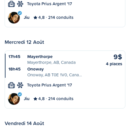
Toyota Prius Argent '17
M
Jiu
4,8
214 conduits
Mercredi 12 Août
9$
17h45
Mayerthorpe
Mayerthorpe, AB, Canada
4 places
18h45
Onoway
Onoway, AB T0E 1V0, Cana…
Toyota Prius Argent '17
M
Jiu
4,8
214 conduits
Vendredi 14 Août