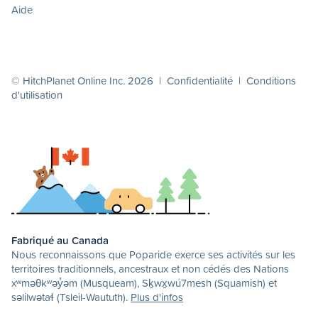
Aide
© HitchPlanet Online Inc. 2026 |
Confidentialité
|
Conditions
d'utilisation
Fabriqué au Canada
Nous reconnaissons que Poparide exerce ses activités sur les
territoires traditionnels, ancestraux et non cédés des Nations
xʷməθkʷəy̓əm (Musqueam), Sḵwx̱wú7mesh (Squamish) et
səlilwətaɬ (Tsleil-Waututh).
Plus d'infos