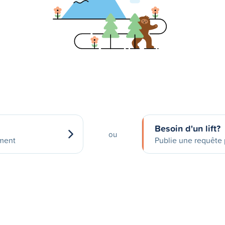
Besoin d'un lift?
ou
ement
Publie une requête p