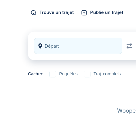
Trouve un trajet
Publie un trajet
Cacher:
Requêtes
Traj. complets
Woopela