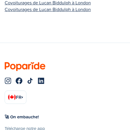
Covoiturages de Lucan Biddulph à London
Covoiturages de Lucan Biddulph à London
FR
▾
🚀 On embauche!
Télécharge notre app