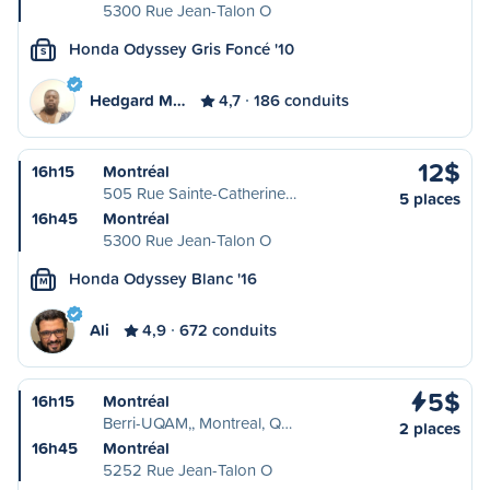
5300 Rue Jean-Talon O
Honda Odyssey Gris Foncé '10
S
Hedgard M…
4,7
186 conduits
12$
16h15
Montréal
505 Rue Sainte-Catherine…
5 places
16h45
Montréal
5300 Rue Jean-Talon O
Honda Odyssey Blanc '16
M
Ali
4,9
672 conduits
5$
16h15
Montréal
Berri-UQAM,, Montreal, Q…
2 places
16h45
Montréal
5252 Rue Jean-Talon O