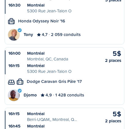
16h30
Montréal
5300 Rue Jean-Talon O
Honda Odyssey Noir '16
M
Tony
4,7
2 059 conduits
5$
16h00
Montréal
Montréal, QC, Canada
2 places
16h15
Montréal
5300 Rue Jean-Talon O
Dodge Caravan Gris Pâle '17
L
Djomo
4,9
1 428 conduits
5$
16h15
Montréal
Berri-UQAM,, Montreal, Q…
2 places
16h45
Montréal