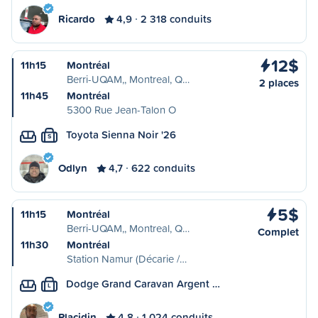
Ricardo
4,9
2 318 conduits
12$
11h15
Montréal
Berri-UQAM,, Montreal, Q…
2 places
11h45
Montréal
5300 Rue Jean-Talon O
Toyota Sienna Noir '26
S
Odlyn
4,7
622 conduits
5$
11h15
Montréal
Berri-UQAM,, Montreal, Q…
Complet
11h30
Montréal
Station Namur (Décarie /…
Dodge Grand Caravan Argent …
L
Placidin
4,8
1 024 conduits