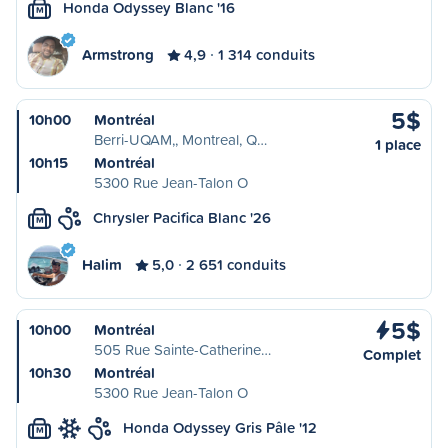
Honda Odyssey Blanc '16
M
Armstrong
4,9
1 314 conduits
5$
10h00
Montréal
Berri-UQAM,, Montreal, Q…
1 place
10h15
Montréal
5300 Rue Jean-Talon O
Chrysler Pacifica Blanc '26
M
Halim
5,0
2 651 conduits
5$
10h00
Montréal
505 Rue Sainte-Catherine…
Complet
10h30
Montréal
5300 Rue Jean-Talon O
Honda Odyssey Gris Pâle '12
M