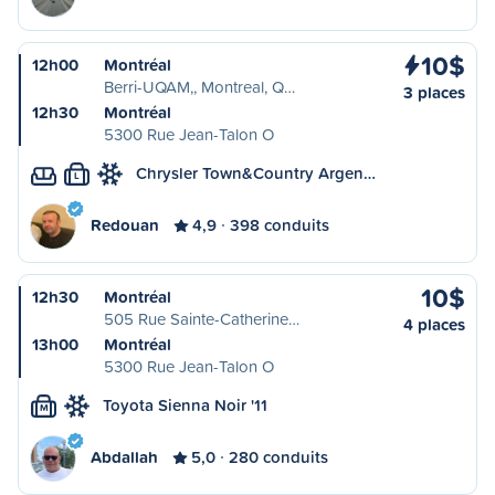
10$
12h00
Montréal
Berri-UQAM,, Montreal, Q…
3 places
12h30
Montréal
5300 Rue Jean-Talon O
Chrysler Town&Country Argen…
L
Redouan
4,9
398 conduits
10$
12h30
Montréal
505 Rue Sainte-Catherine…
4 places
13h00
Montréal
5300 Rue Jean-Talon O
Toyota Sienna Noir '11
M
Abdallah
5,0
280 conduits