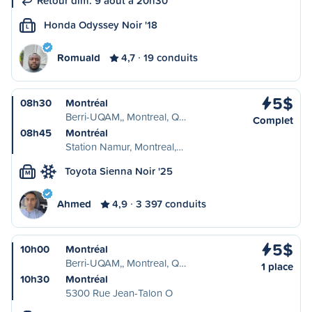
Retour dim. 9 août à 20h30
Honda Odyssey Noir '18
L
Romuald
4,7
19 conduits
5$
08h30
Montréal
Berri-UQAM,, Montreal, Q…
Complet
08h45
Montréal
Station Namur, Montreal,…
Toyota Sienna Noir '25
M
Ahmed
4,9
3 397 conduits
5$
10h00
Montréal
Berri-UQAM,, Montreal, Q…
1 place
10h30
Montréal
5300 Rue Jean-Talon O