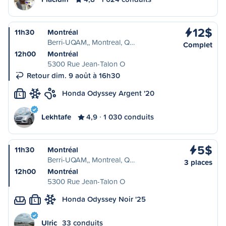
12$
11h30
Montréal
Berri-UQAM,, Montreal, Q…
Complet
12h00
Montréal
5300 Rue Jean-Talon O
Retour dim. 9 août à 16h30
Honda Odyssey Argent '20
L
Lekhtafe
4,9
1 030 conduits
5$
11h30
Montréal
Berri-UQAM,, Montreal, Q…
3 places
12h00
Montréal
5300 Rue Jean-Talon O
Honda Odyssey Noir '25
L
Ulric
33 conduits