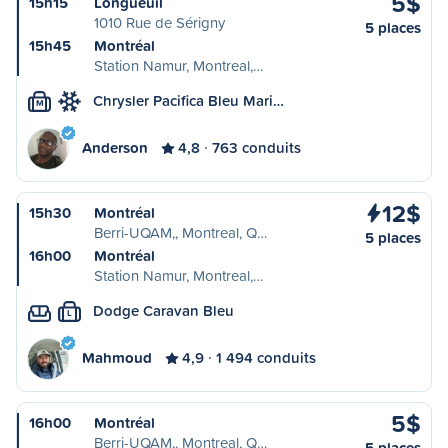
5$
15h15
Longueuil
1010 Rue de Sérigny
5 places
15h45
Montréal
Station Namur, Montreal,…
Chrysler Pacifica Bleu Mari…
M
Anderson
4,8
763 conduits
12$
15h30
Montréal
Berri-UQAM,, Montreal, Q…
5 places
16h00
Montréal
Station Namur, Montreal,…
Dodge Caravan Bleu
L
Mahmoud
4,9
1 494 conduits
5$
16h00
Montréal
Berri-UQAM,, Montreal, Q…
5 places