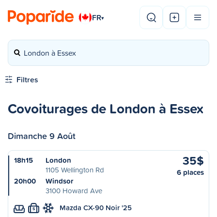
FR
▾
London à Essex
Filtres
Covoiturages de London à Essex
Dimanche 9 Août
35$
18h15
London
1105 Wellington Rd
6 places
20h00
Windsor
3100 Howard Ave
Mazda CX-90 Noir '25
S