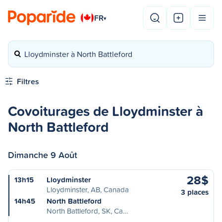
FR
▾
Lloydminster à North Battleford
Filtres
Covoiturages de Lloydminster à
North Battleford
Dimanche 9 Août
28$
13h15
Lloydminster
Lloydminster, AB, Canada
3 places
14h45
North Battleford
North Battleford, SK, Ca…