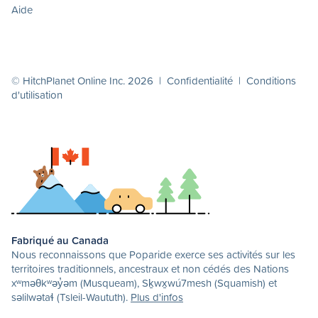
Aide
© HitchPlanet Online Inc. 2026 |
Confidentialité
|
Conditions
d'utilisation
Fabriqué au Canada
Nous reconnaissons que Poparide exerce ses activités sur les
territoires traditionnels, ancestraux et non cédés des Nations
xʷməθkʷəy̓əm (Musqueam), Sḵwx̱wú7mesh (Squamish) et
səlilwətaɬ (Tsleil-Waututh).
Plus d'infos