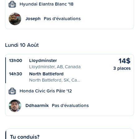
Hyundai Elantra Blanc '18
M
Joseph
Pas d'évaluations
Lundi 10 Août
14$
13h00
Lloydminster
Lloydminster, AB, Canada
3 places
14h30
North Battleford
North Battleford, SK, Ca…
Honda Civic Gris Pâle '12
M
Ddhaarmik
Pas d'évaluations
Tu conduis?