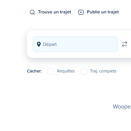
Trouve un trajet
Publie un trajet
Cacher:
Requêtes
Traj. complets
Woopela