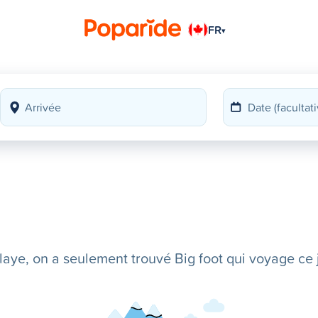
FR
▾
ye, on a seulement trouvé Big foot qui voyage ce j