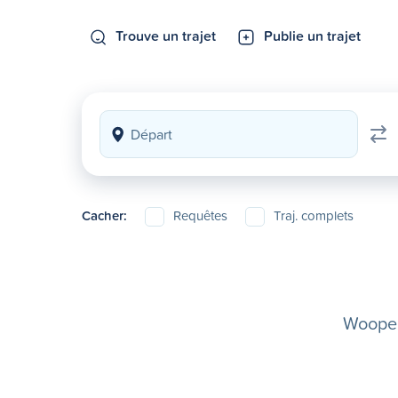
Trouve un trajet
Publie un trajet
Cacher:
Requêtes
Traj. complets
Woopela