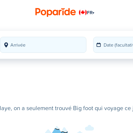
FR
▾
ye, on a seulement trouvé Big foot qui voyage ce j