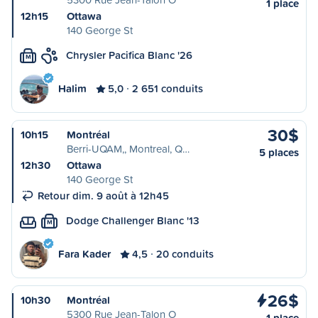
1 place
12h15
Ottawa
140 George St
Chrysler Pacifica Blanc '26
M
Halim
5,0
2 651 conduits
30$
10h15
Montréal
Berri-UQAM,, Montreal, Q…
5 places
12h30
Ottawa
140 George St
Retour dim. 9 août à 12h45
Dodge Challenger Blanc '13
M
Fara Kader
4,5
20 conduits
26$
10h30
Montréal
5300 Rue Jean-Talon O
1 place