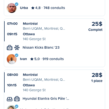
Urba
4,8
748 conduits
25$
07h00
Montréal
Berri-UQAM,, Montreal, Q…
Complet
09h15
Ottawa
140 George St
Nissan Kicks Blanc '23
S
Ivan
5,0
919 conduits
28$
08h00
Montréal
Berri-UQAM,, Montreal, Q…
1 place
10h15
Ottawa
140 George St
Hyundai Elantra Gris Pâle '…
M