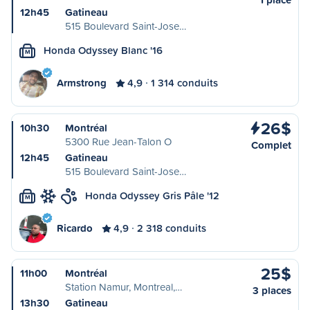
12h45
Gatineau
515 Boulevard Saint-Jose…
Honda Odyssey Blanc '16
M
Armstrong
4,9
1 314 conduits
26$
10h30
Montréal
5300 Rue Jean-Talon O
Complet
12h45
Gatineau
515 Boulevard Saint-Jose…
Honda Odyssey Gris Pâle '12
M
Ricardo
4,9
2 318 conduits
25$
11h00
Montréal
Station Namur, Montreal,…
3 places
13h30
Gatineau