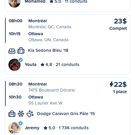
Mohamed
5,0
11 conduits
23$
08h00
Montréal
Montréal, QC, Canada
Complet
10h15
Ottawa
Ottawa, ON, Canada
Kia Sedona Bleu '18
L
Youta
4,8
21 conduits
22$
08h30
Montréal
7475 Boulevard Décarie
1 place
10h30
Ottawa
55 Laurier Ave W
Dodge Caravan Gris Pâle '15
M
Jeremy
5,0
1 736 conduits