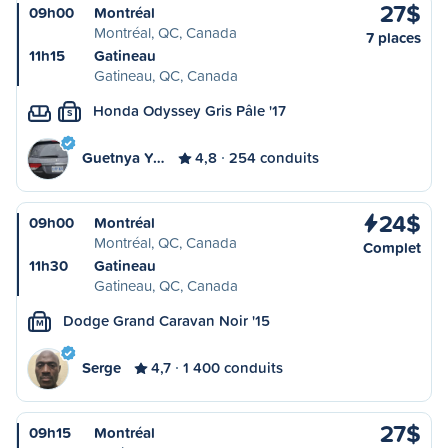
27$
09h00
Montréal
Montréal, QC, Canada
7 places
11h15
Gatineau
Gatineau, QC, Canada
Honda Odyssey Gris Pâle '17
S
Guetnya Y…
4,8
254 conduits
24$
09h00
Montréal
Montréal, QC, Canada
Complet
11h30
Gatineau
Gatineau, QC, Canada
Dodge Grand Caravan Noir '15
M
Serge
4,7
1 400 conduits
27$
09h15
Montréal