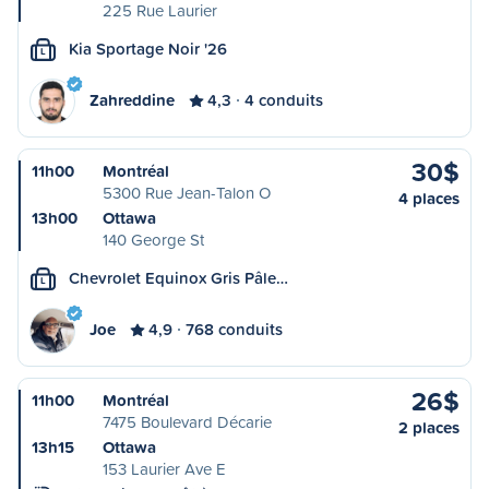
225 Rue Laurier
Kia Sportage Noir '26
L
Zahreddine
4,3
4 conduits
30$
11h00
Montréal
5300 Rue Jean-Talon O
4 places
13h00
Ottawa
140 George St
Chevrolet Equinox Gris Pâle…
L
Joe
4,9
768 conduits
26$
11h00
Montréal
7475 Boulevard Décarie
2 places
13h15
Ottawa
153 Laurier Ave E