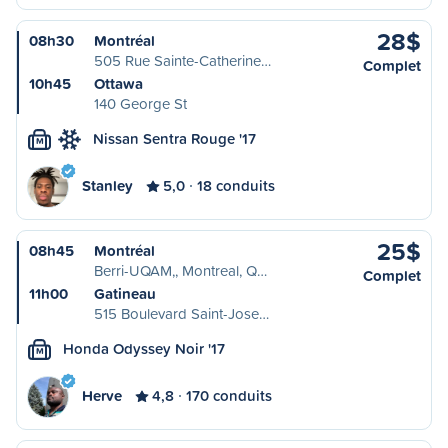
28$
08h30
Montréal
505 Rue Sainte-Catherine…
Complet
10h45
Ottawa
140 George St
Nissan Sentra Rouge '17
M
Stanley
5,0
18 conduits
25$
08h45
Montréal
Berri-UQAM,, Montreal, Q…
Complet
11h00
Gatineau
515 Boulevard Saint-Jose…
Honda Odyssey Noir '17
M
Herve
4,8
170 conduits