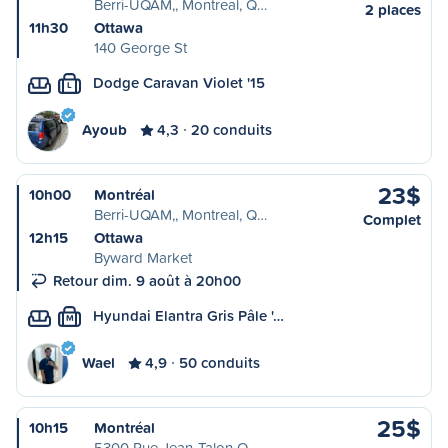
Berri-UQAM,, Montreal, Q…
2 places
11h30
Ottawa
140 George St
Dodge Caravan Violet '15
L
Ayoub
4,3
20 conduits
23$
10h00
Montréal
Berri-UQAM,, Montreal, Q…
Complet
12h15
Ottawa
Byward Market
Retour dim. 9 août à 20h00
Hyundai Elantra Gris Pâle '…
M
Wael
4,9
50 conduits
25$
10h15
Montréal
5300 Rue Jean-Talon O