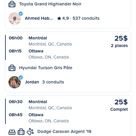
Toyota Grand Highlander Noir
M
Ahmed Hab…
4,9
537 conduits
25$
06h00
Montréal
Montréal, QC, Canada
2 places
08h15
Ottawa
Ottawa, ON, Canada
Hyundai Tucson Gris Pâle
M
Jordan
3 conduits
25$
06h30
Montréal
Montréal, QC, Canada
Complet
08h45
Ottawa
Ottawa, ON, Canada
Dodge Caravan Argent '19
L