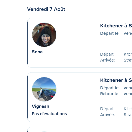
Vendredi 7 Août
Kitchener à S
Départ le
ven
Seba
Départ:
Kitc
Arrivée:
Stra
Kitchener à S
Départ le
ven
Retour le
vend
Vignesh
Départ:
Kitc
Pas d'évaluations
Arrivée:
Stra