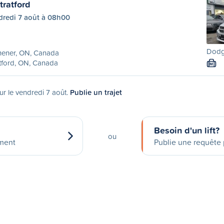
tratford
dredi 7 août à 08h00
Dodge
hener, ON, Canada
tford, ON, Canada
M
ur le vendredi 7 août.
Publie un trajet
Besoin d'un lift?
ou
ement
Publie une requête p