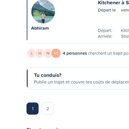
Kitchener à S
Départ le
ven
Abhiram
Départ:
Kitc
Arrivée:
Stra
L
H
N
+1
4 personnes
cherchent un trajet po
Tu conduis?
Publie un trajet et couvre tes coûts de déplac
1
2