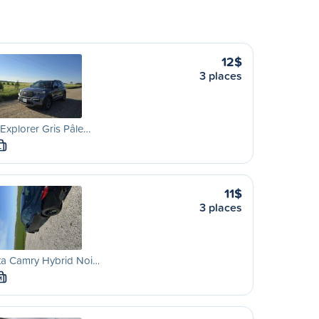
12$
3 places
Explorer Gris Pâle…
L
11$
3 places
ta Camry Hybrid Noi…
M