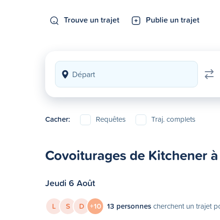
Trouve un trajet
Publie un trajet
Cacher:
Requêtes
Traj. complets
Covoiturages de Kitchener à 
Jeudi 6 Août
L
S
D
+10
13 personnes
cherchent un trajet p