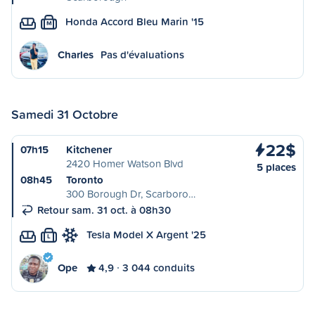
Honda Accord Bleu Marin '15
M
Charles
Pas d'évaluations
Samedi 31 Octobre
22$
07h15
Kitchener
2420 Homer Watson Blvd
5 places
08h45
Toronto
300 Borough Dr, Scarboro…
Retour sam. 31 oct. à 08h30
Tesla Model X Argent '25
L
Ope
4,9
3 044 conduits