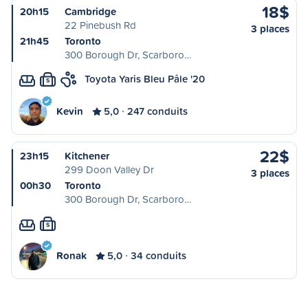
18$
20h15
Cambridge
22 Pinebush Rd
3 places
21h45
Toronto
300 Borough Dr, Scarboro…
Toyota Yaris Bleu Pâle '20
S
Kevin
5,0
247 conduits
22$
23h15
Kitchener
299 Doon Valley Dr
3 places
00h30
Toronto
300 Borough Dr, Scarboro…
S
Ronak
5,0
34 conduits