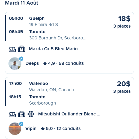
Mardi 11 Août
18$
05h00
Guelph
19 Elmira Rd S
3 places
06h45
Toronto
300 Borough Dr, Scarboro…
Mazda Cx-5 Bleu Marin
S
Deeps
4,9
58 conduits
20$
17h00
Waterloo
Waterloo, ON, Canada
3 places
18h15
Toronto
Scarborough
Mitsubishi Outlander Blanc …
M
Vipin
5,0
12 conduits