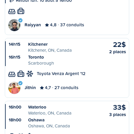
Retour lun. 10 août à 16h00
M
Raiyyan
4,8
37 conduits
22$
14h15
Kitchener
Kitchener, ON, Canada
2 places
16h15
Toronto
Scarborough
Toyota Venza Argent '12
M
Jithin
4,7
27 conduits
33$
16h00
Waterloo
Waterloo, ON, Canada
3 places
18h00
Oshawa
Oshawa, ON, Canada