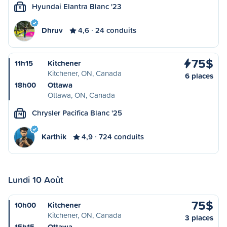
Hyundai Elantra Blanc '23
S
Dhruv
4,6
24 conduits
75$
11h15
Kitchener
Kitchener, ON, Canada
6 places
18h00
Ottawa
Ottawa, ON, Canada
Chrysler Pacifica Blanc '25
M
Karthik
4,9
724 conduits
Lundi 10 Août
75$
10h00
Kitchener
Kitchener, ON, Canada
3 places
15h15
Ottawa