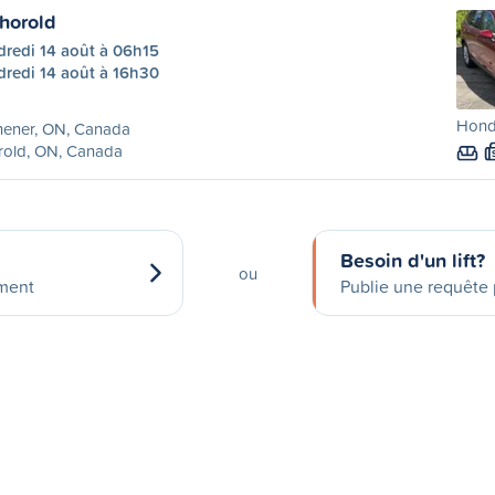
Thorold
dredi 14 août à 06h15
dredi 14 août à 16h30
Hond
hener, ON, Canada
rold, ON, Canada
Besoin d'un lift?
ou
ement
Publie une requête p