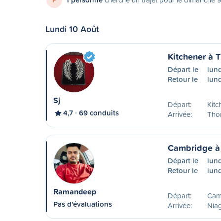
Lundi 10 Août
Kitchener à 
Départ le
lund
Retour le
lund
Sj
Départ:
Kitc
4,7
69 conduits
Arrivée:
Tho
Cambridge à 
Départ le
lun
Retour le
lund
Ramandeep
Départ:
Cam
Pas d'évaluations
Arrivée:
Niag