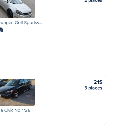
2 places
swagen Golf Sportsv…
M
21$
3 places
 Civic Noir '26