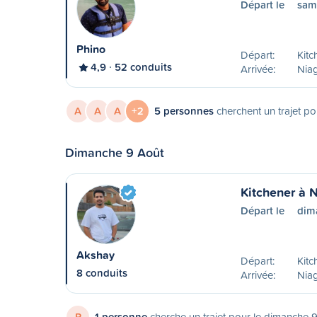
Départ le
sam
Phino
Départ:
Kitc
4,9
52 conduits
Arrivée:
Niag
A
A
A
+2
5 personnes
cherchent un trajet po
Dimanche 9 Août
Kitchener à N
Départ le
dim
Akshay
Départ:
Kitc
8 conduits
Arrivée:
Niag
P
1 personne
cherche un trajet pour le dimanche 