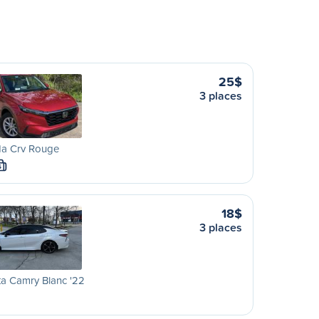
25$
3 places
a Crv Rouge
S
18$
3 places
a Camry Blanc '22