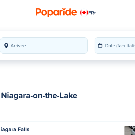
FR
▾
 Niagara-on-the-Lake
iagara Falls