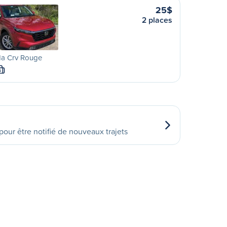
25$
2 places
a Crv Rouge
S
our être notifié de nouveaux trajets