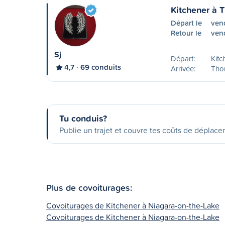
Kitchener à 
Départ le
ven
Retour le
ven
Sj
Départ:
Kitc
4,7
69 conduits
Arrivée:
Tho
Tu conduis?
Publie un trajet et couvre tes coûts de déplac
Plus de covoiturages:
Covoiturages de Kitchener à Niagara-on-the-Lake
Covoiturages de Kitchener à Niagara-on-the-Lake